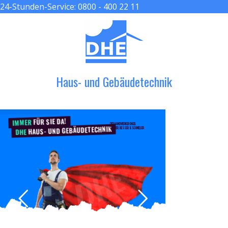
24-Stunden-Service:
0800 - 400 22 11
≡ MENU
Haus- und Gebäudetechnik
FÜR SIE DA!
IMMER
DER HANDWERKER ENGEL
HAUS- UND GEBÄUDETECHNIK
GRÖßER, BESSER & SCHNELLER
DHE