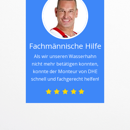
Fachmännische Hilfe
Als wir unseren Wasserhahn
nicht mehr betätigen konnten,
konnte der Monteur von DHE
schnell und fachgerecht helfen!