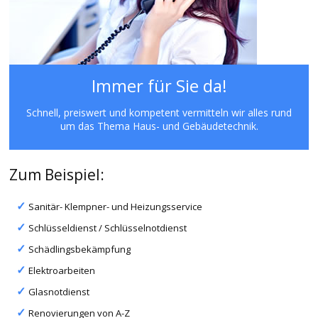
Immer für Sie da!
Schnell, preiswert und kompetent vermitteln wir alles rund
um das Thema Haus- und Gebäudetechnik.
Zum Beispiel:
Sanitär- Klempner- und Heizungsservice
Schlüsseldienst / Schlüsselnotdienst
Schädlingsbekämpfung
Elektroarbeiten
Glasnotdienst
Renovierungen von A-Z