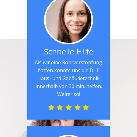
Schnelle Hilfe
Als wir eine Rohrverstopfung
hatten konnte uns die DHE
Haus- und Gebäudetechnik
innerhalb von 30 min. helfen.
Weiter so!