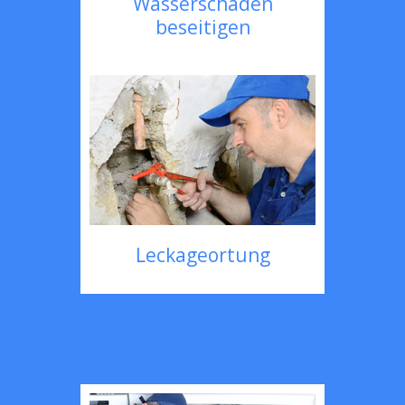
Wasserschaden
beseitigen
Leckageortung