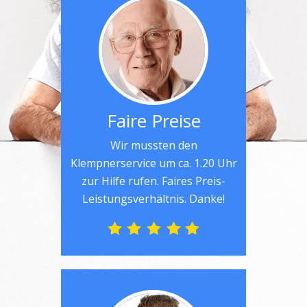
Faire Preise
Wir mussten den
Klempnerservice um ca. 1.20 Uhr
zur Hilfe rufen. Faires Preis-
Leistungsverhältnis. Danke!