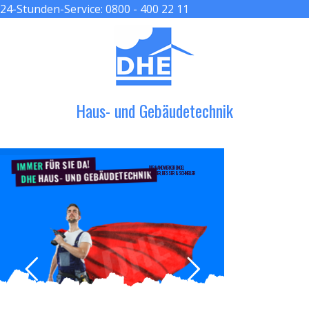
24-Stunden-Service:
0800 - 400 22 11
≡ MENU
Haus- und Gebäudetechnik
FÜR SIE DA!
IMMER
DER HANDWERKER ENGEL
HAUS- UND GEBÄUDETECHNIK
GRÖßER, BESSER & SCHNELLER
DHE