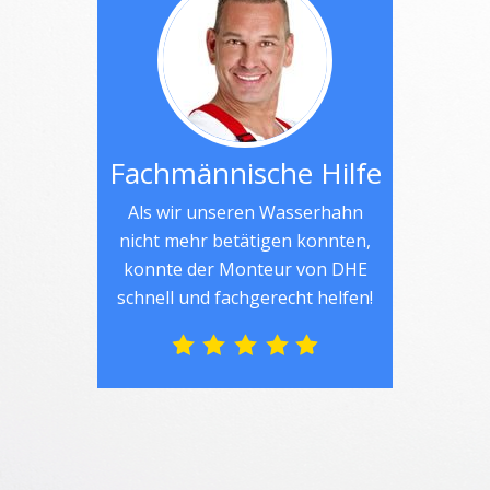
Fachmännische Hilfe
Als wir unseren Wasserhahn
nicht mehr betätigen konnten,
konnte der Monteur von DHE
schnell und fachgerecht helfen!