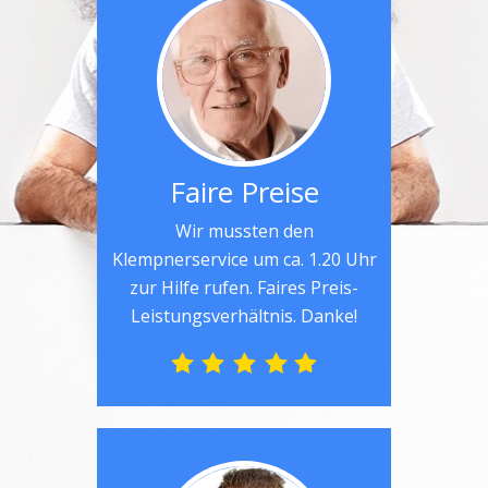
Faire Preise
Wir mussten den
Klempnerservice um ca. 1.20 Uhr
zur Hilfe rufen. Faires Preis-
Leistungsverhältnis. Danke!