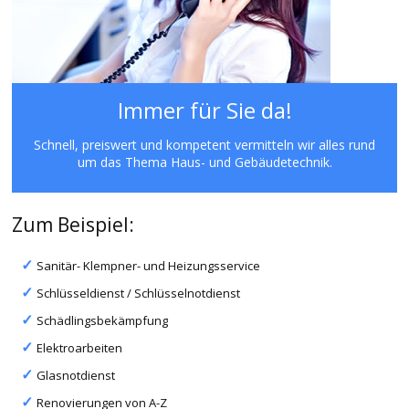
Immer für Sie da!
Schnell, preiswert und kompetent vermitteln wir alles rund
um das Thema Haus- und Gebäudetechnik.
Zum Beispiel:
Sanitär- Klempner- und Heizungsservice
Schlüsseldienst / Schlüsselnotdienst
Schädlingsbekämpfung
Elektroarbeiten
Glasnotdienst
Renovierungen von A-Z