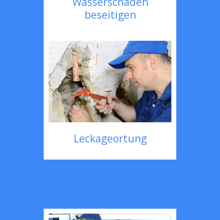
Wasserschaden
beseitigen
Leckageortung