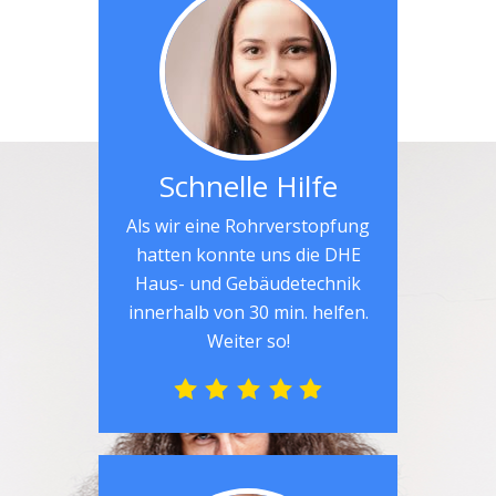
Schnelle Hilfe
Als wir eine Rohrverstopfung
hatten konnte uns die DHE
Haus- und Gebäudetechnik
innerhalb von 30 min. helfen.
Weiter so!