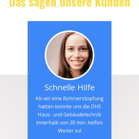
Das sagen unsere Kunden
Schnelle Hilfe
Als wir eine Rohrverstopfung
hatten konnte uns die DHE
Haus- und Gebäudetechnik
innerhalb von 30 min. helfen.
Weiter so!