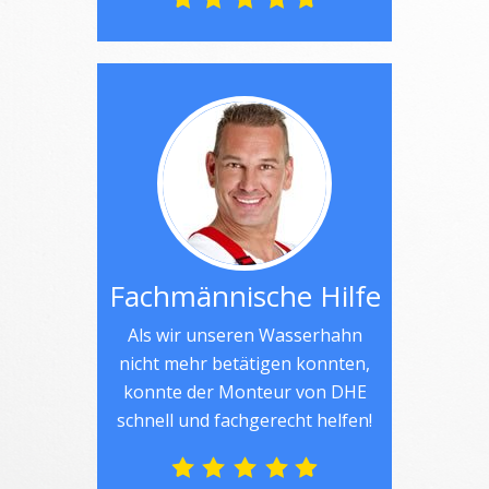
Fachmännische Hilfe
Als wir unseren Wasserhahn
nicht mehr betätigen konnten,
konnte der Monteur von DHE
schnell und fachgerecht helfen!