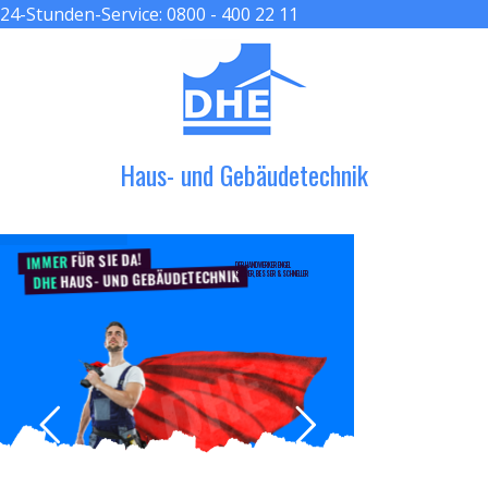
24-Stunden-Service:
0800 - 400 22 11
≡ MENU
Haus- und Gebäudetechnik
FÜR SIE DA!
IMMER
DER HANDWERKER ENGEL
HAUS- UND GEBÄUDETECHNIK
GRÖßER, BESSER & SCHNELLER
DHE