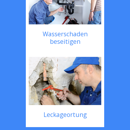
Wasserschaden
beseitigen
Leckageortung