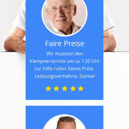
Faire Preise
Wir mussten den
Klempnerservice um ca. 1.20 Uhr
zur Hilfe rufen. Faires Preis-
Leistungsverhältnis. Danke!