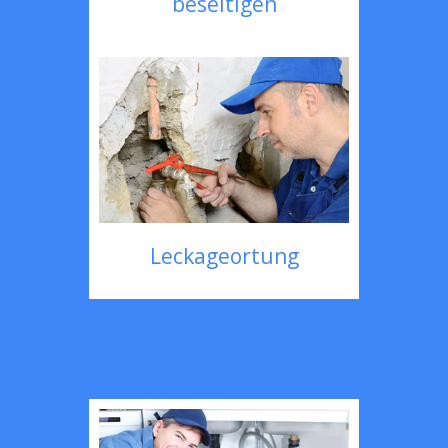
beseitigen
Leckageortung