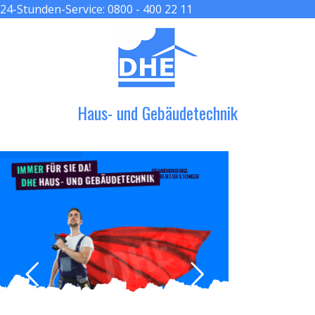
24-Stunden-Service:
0800 - 400 22 11
≡ MENU
Haus- und Gebäudetechnik
FÜR SIE DA!
IMMER
DER HANDWERKER ENGEL
HAUS- UND GEBÄUDETECHNIK
GRÖßER, BESSER & SCHNELLER
DHE