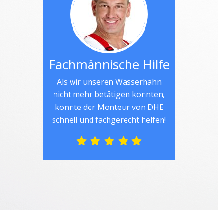
Fachmännische Hilfe
Als wir unseren Wasserhahn
nicht mehr betätigen konnten,
konnte der Monteur von DHE
schnell und fachgerecht helfen!