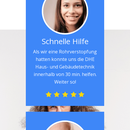
Schnelle Hilfe
Als wir eine Rohrverstopfung
hatten konnte uns die DHE
Haus- und Gebäudetechnik
innerhalb von 30 min. helfen.
Weiter so!