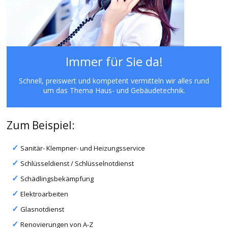
Immer für Sie da!
Schnell, preiswert und kompetent vermitteln wir alles rund
um das Thema Haus- und Gebäudetechnik.
Zum Beispiel:
Sanitär- Klempner- und Heizungsservice
Schlüsseldienst / Schlüsselnotdienst
Schädlingsbekämpfung
Elektroarbeiten
Glasnotdienst
Renovierungen von A-Z