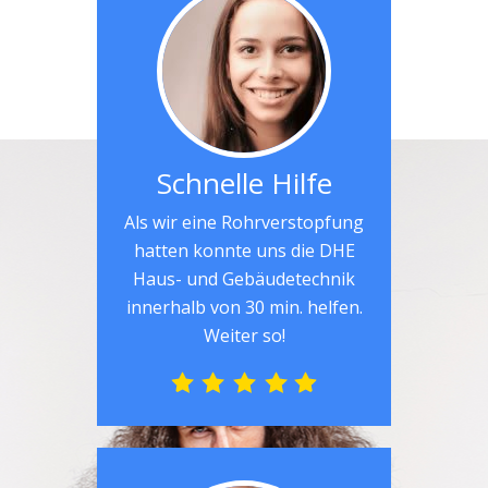
Schnelle Hilfe
Als wir eine Rohrverstopfung
hatten konnte uns die DHE
Haus- und Gebäudetechnik
innerhalb von 30 min. helfen.
Weiter so!