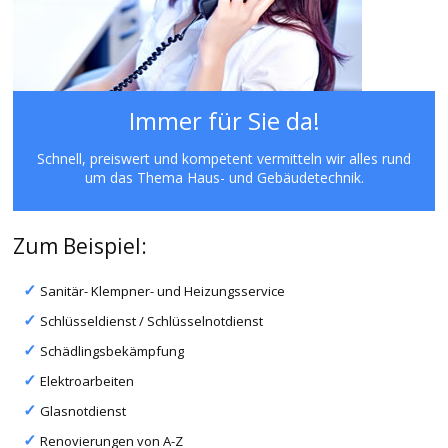
Immer für Sie da!
Schnell, preiswert und kompetent vermitteln wir alles rund
um das Thema Haus- und Gebäudetechnik.
Zum Beispiel:
Sanitär- Klempner- und Heizungsservice
Schlüsseldienst / Schlüsselnotdienst
Schädlingsbekämpfung
Elektroarbeiten
Glasnotdienst
Renovierungen von A-Z