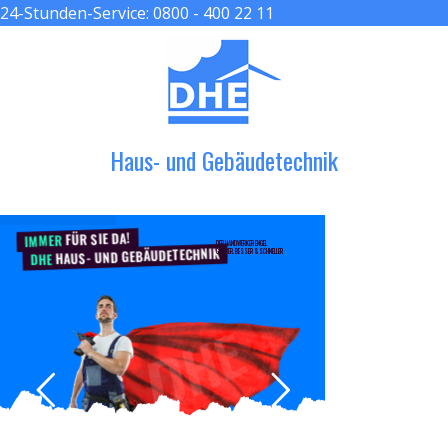
24-Stunden-Service:
0800 - 400 22 11
≡ MENU
Haus- und Gebäudetechnik
FÜR SIE DA!
IMMER
DER HANDWERKER ENGEL
HAUS- UND GEBÄUDETECHNIK
GRÖßER, BESSER & SCHNELLER
DHE