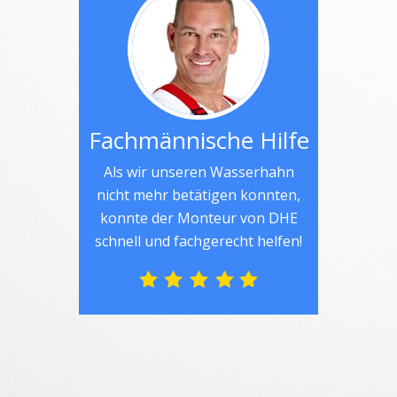
Fachmännische Hilfe
Als wir unseren Wasserhahn
nicht mehr betätigen konnten,
konnte der Monteur von DHE
schnell und fachgerecht helfen!