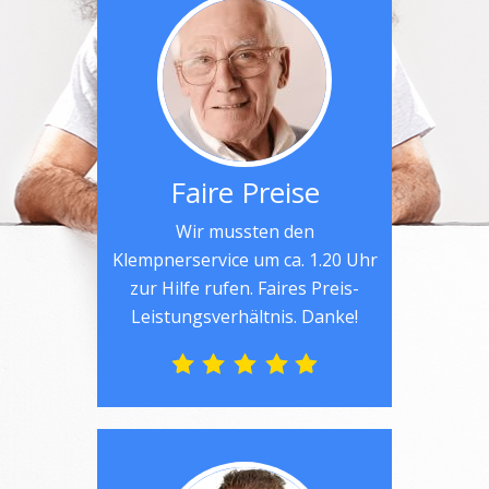
Faire Preise
Wir mussten den
Klempnerservice um ca. 1.20 Uhr
zur Hilfe rufen. Faires Preis-
Leistungsverhältnis. Danke!