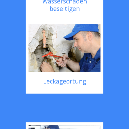
Wasserschaden
beseitigen
Leckageortung