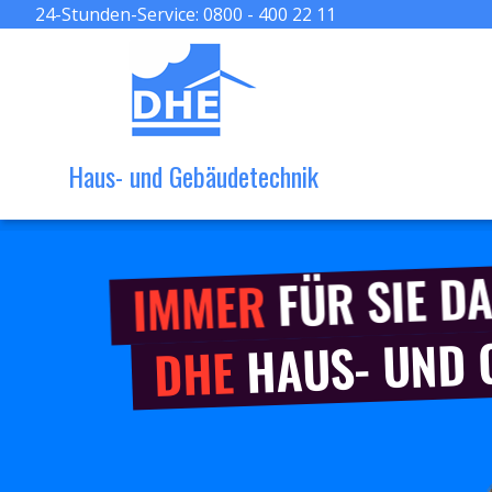
24-Stunden-Service:
0800 - 400 22 11
Haus- und Gebäudetechnik
FÜR SIE DA
IMMER
HAUS- UND
DHE