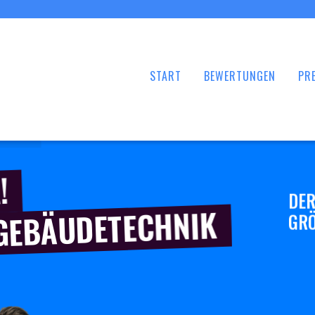
START
BEWERTUNGEN
PRE
!
DER
 GEBÄUDETECHNIK
GRÖ