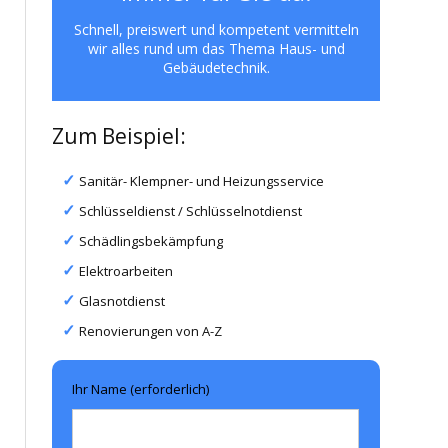
Schnell, preiswert und kompetent vermitteln
wir alles rund um das Thema Haus- und
Gebäudetechnik.
Zum Beispiel:
Sanitär- Klempner- und Heizungsservice
Schlüsseldienst / Schlüsselnotdienst
Schädlingsbekämpfung
Elektroarbeiten
Glasnotdienst
Renovierungen von A-Z
Ihr Name (erforderlich)