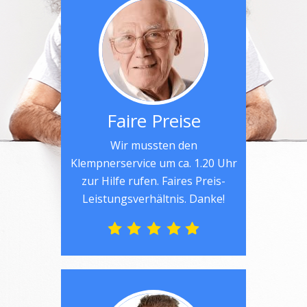
Faire Preise
Wir mussten den
Klempnerservice um ca. 1.20 Uhr
zur Hilfe rufen. Faires Preis-
Leistungsverhältnis. Danke!