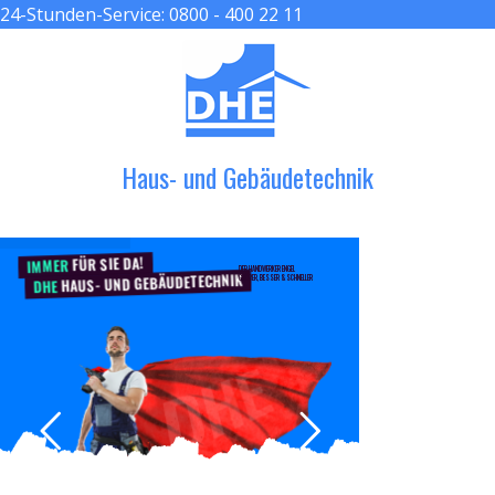
24-Stunden-Service:
0800 - 400 22 11
≡ MENU
Haus- und Gebäudetechnik
FÜR SIE DA!
IMMER
DER HANDWERKER ENGEL
HAUS- UND GEBÄUDETECHNIK
GRÖßER, BESSER & SCHNELLER
DHE