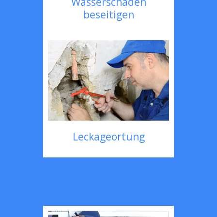
Wasserschaden
beseitigen
Leckageortung