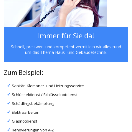
Immer für Sie da!
Schnell, preiswert und kompetent vermitteln wir alles rund
um das Thema Haus- und Gebäudetechnik.
Zum Beispiel:
Sanitär- Klempner- und Heizungsservice
Schlüsseldienst / Schlüsselnotdienst
Schädlingsbekämpfung
Elektroarbeiten
Glasnotdienst
Renovierungen von A-Z