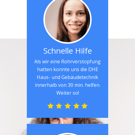
Schnelle Hilfe
Als wir eine Rohrverstopfung
hatten konnte uns die DHE
Haus- und Gebäudetechnik
innerhalb von 30 min. helfen.
Weiter so!