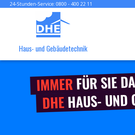
24-Stunden-Service:
0800 - 400 22 11
Haus- und Gebäudetechnik
FÜR SIE DA
IMMER
HAUS- UND
DHE