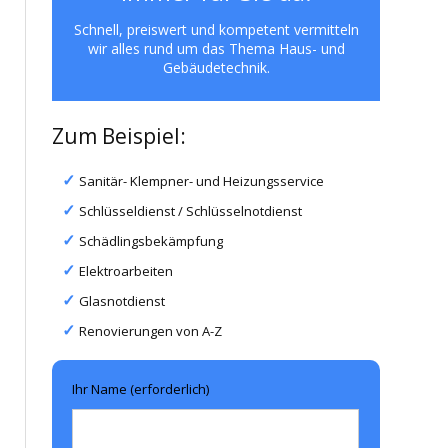
Schnell, preiswert und kompetent vermitteln
wir alles rund um das Thema Haus- und
Gebäudetechnik.
Zum Beispiel:
Sanitär- Klempner- und Heizungsservice
Schlüsseldienst / Schlüsselnotdienst
Schädlingsbekämpfung
Elektroarbeiten
Glasnotdienst
Renovierungen von A-Z
Ihr Name (erforderlich)