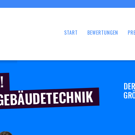
START
BEWERTUNGEN
PRE
!
DER
 GEBÄUDETECHNIK
GRÖ