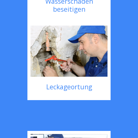
Wasserschaden
beseitigen
Leckageortung