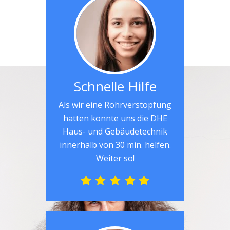
Schnelle Hilfe
Als wir eine Rohrverstopfung
hatten konnte uns die DHE
Haus- und Gebäudetechnik
innerhalb von 30 min. helfen.
Weiter so!