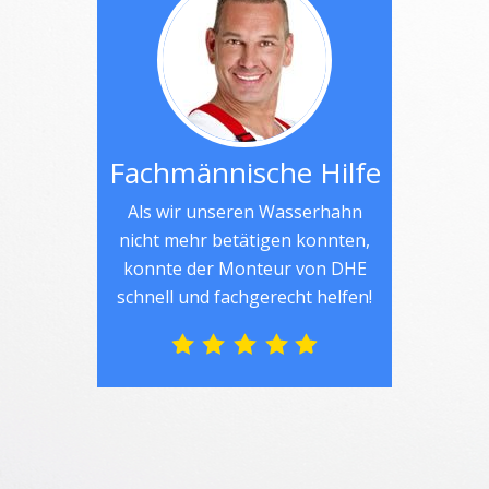
Fachmännische Hilfe
Als wir unseren Wasserhahn
nicht mehr betätigen konnten,
konnte der Monteur von DHE
schnell und fachgerecht helfen!