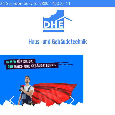
24-Stunden-Service:
0800 - 400 22 11
≡ MENU
Haus- und Gebäudetechnik
FÜR SIE DA!
IMMER
DER HANDWERKER ENGEL
HAUS- UND GEBÄUDETECHNIK
GRÖßER, BESSER & SCHNELLER
DHE