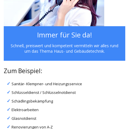
Immer für Sie da!
Schnell, preiswert und kompetent vermitteln wir alles rund
um das Thema Haus- und Gebäudetechnik.
Zum Beispiel:
Sanitär- Klempner- und Heizungsservice
Schlüsseldienst / Schlüsselnotdienst
Schädlingsbekämpfung
Elektroarbeiten
Glasnotdienst
Renovierungen von A-Z