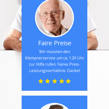
Faire Preise
Wir mussten den
Klempnerservice um ca. 1.20 Uhr
zur Hilfe rufen. Faires Preis-
Leistungsverhältnis. Danke!