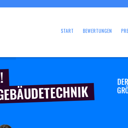
START
BEWERTUNGEN
PRE
!
DER
 GEBÄUDETECHNIK
GRÖ