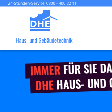
24-Stunden-Service:
0800 - 400 22 11
Haus- und Gebäudetechnik
FÜR SIE DA
IMMER
HAUS- UND
DHE