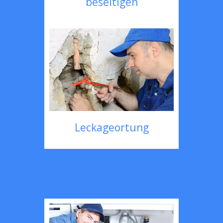
beseitigen
Leckageortung