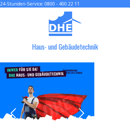
24-Stunden-Service:
0800 - 400 22 11
≡ MENU
Haus- und Gebäudetechnik
FÜR SIE DA!
IMMER
DER HANDWERKER ENGEL
HAUS- UND GEBÄUDETECHNIK
GRÖßER, BESSER & SCHNELLER
DHE