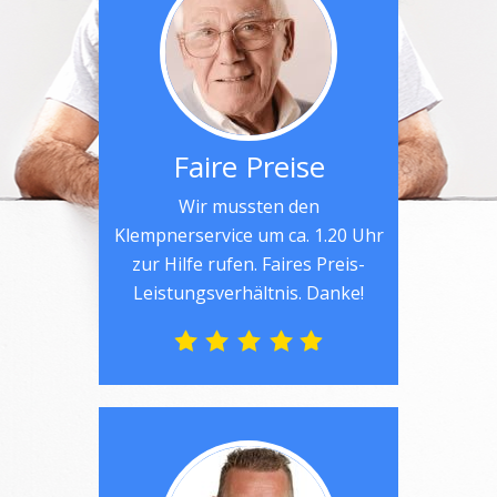
Faire Preise
Wir mussten den
Klempnerservice um ca. 1.20 Uhr
zur Hilfe rufen. Faires Preis-
Leistungsverhältnis. Danke!