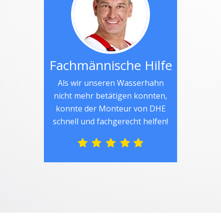
Fachmännische Hilfe
Als wir unseren Wasserhahn
nicht mehr betätigen konnten,
konnte der Monteur von DHE
schnell und fachgerecht helfen!