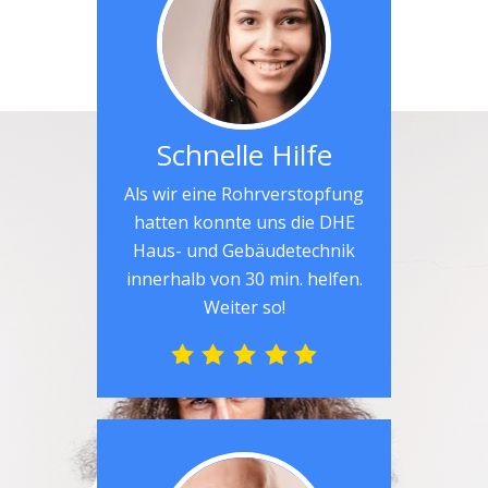
Schnelle Hilfe
Als wir eine Rohrverstopfung
hatten konnte uns die DHE
Haus- und Gebäudetechnik
innerhalb von 30 min. helfen.
Weiter so!