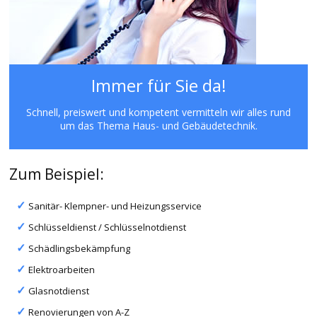
Immer für Sie da!
Schnell, preiswert und kompetent vermitteln wir alles rund
um das Thema Haus- und Gebäudetechnik.
Zum Beispiel:
Sanitär- Klempner- und Heizungsservice
Schlüsseldienst / Schlüsselnotdienst
Schädlingsbekämpfung
Elektroarbeiten
Glasnotdienst
Renovierungen von A-Z