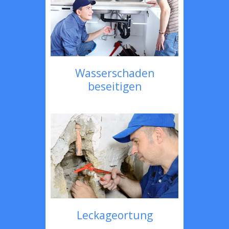
Wasserschaden
beseitigen
Leckageortung