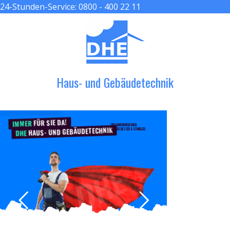
24-Stunden-Service:
0800 - 400 22 11
≡ MENU
Haus- und Gebäudetechnik
FÜR SIE DA!
IMMER
DER HANDWERKER ENGEL
HAUS- UND GEBÄUDETECHNIK
GRÖßER, BESSER & SCHNELLER
DHE