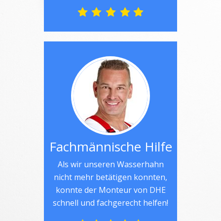
Fachmännische Hilfe
Als wir unseren Wasserhahn
nicht mehr betätigen konnten,
konnte der Monteur von DHE
schnell und fachgerecht helfen!