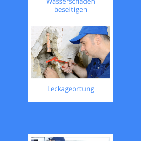
Wasserschaden
beseitigen
Leckageortung