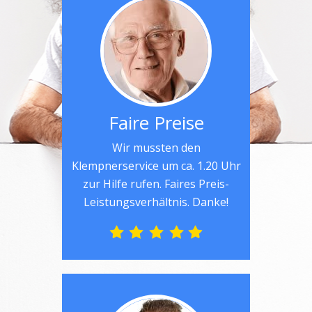
Faire Preise
Wir mussten den
Klempnerservice um ca. 1.20 Uhr
zur Hilfe rufen. Faires Preis-
Leistungsverhältnis. Danke!