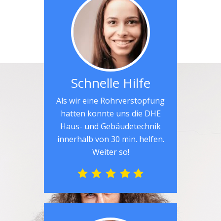
Schnelle Hilfe
Als wir eine Rohrverstopfung
hatten konnte uns die DHE
Haus- und Gebäudetechnik
innerhalb von 30 min. helfen.
Weiter so!