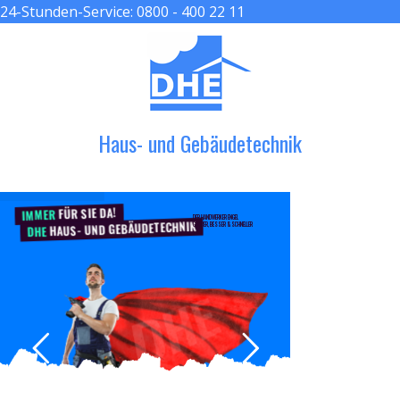
24-Stunden-Service:
0800 - 400 22 11
≡ MENU
Haus- und Gebäudetechnik
FÜR SIE DA!
IMMER
DER HANDWERKER ENGEL
HAUS- UND GEBÄUDETECHNIK
GRÖßER, BESSER & SCHNELLER
DHE