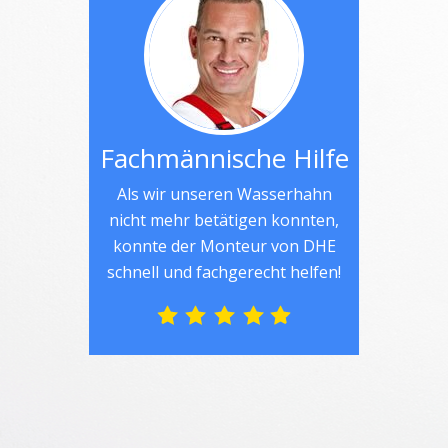
Fachmännische Hilfe
Als wir unseren Wasserhahn
nicht mehr betätigen konnten,
konnte der Monteur von DHE
schnell und fachgerecht helfen!