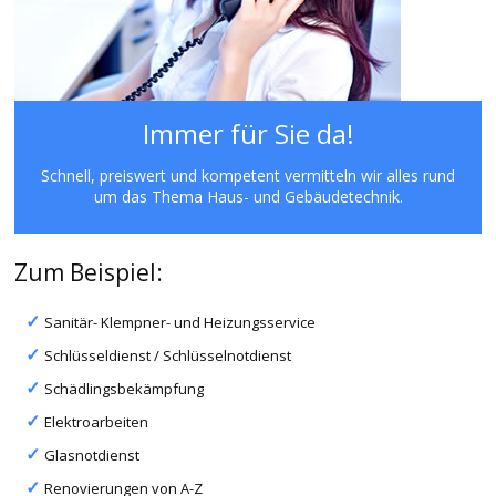
Immer für Sie da!
Schnell, preiswert und kompetent vermitteln wir alles rund
um das Thema Haus- und Gebäudetechnik.
Zum Beispiel:
Sanitär- Klempner- und Heizungsservice
Schlüsseldienst / Schlüsselnotdienst
Schädlingsbekämpfung
Elektroarbeiten
Glasnotdienst
Renovierungen von A-Z