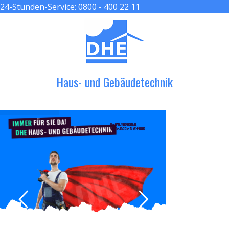
24-Stunden-Service:
0800 - 400 22 11
≡ MENU
Haus- und Gebäudetechnik
FÜR SIE DA!
IMMER
DER HANDWERKER ENGEL
HAUS- UND GEBÄUDETECHNIK
GRÖßER, BESSER & SCHNELLER
DHE