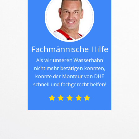
Fachmännische Hilfe
Als wir unseren Wasserhahn
nicht mehr betätigen konnten,
konnte der Monteur von DHE
schnell und fachgerecht helfen!