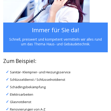
Immer für Sie da!
Schnell, preiswert und kompetent vermitteln wir alles rund
um das Thema Haus- und Gebäudetechnik.
Zum Beispiel:
Sanitär- Klempner- und Heizungsservice
Schlüsseldienst / Schlüsselnotdienst
Schädlingsbekämpfung
Elektroarbeiten
Glasnotdienst
Renovierungen von A-Z