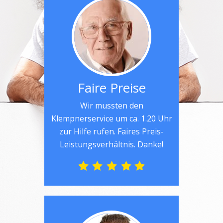
Faire Preise
Wir mussten den
Klempnerservice um ca. 1.20 Uhr
zur Hilfe rufen. Faires Preis-
Leistungsverhältnis. Danke!