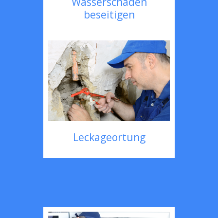
Wasserschaden
beseitigen
Leckageortung