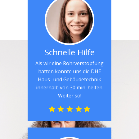
Schnelle Hilfe
Als wir eine Rohrverstopfung
hatten konnte uns die DHE
Haus- und Gebäudetechnik
innerhalb von 30 min. helfen.
Weiter so!