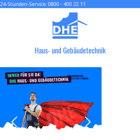
24-Stunden-Service:
0800 - 400 22 11
≡ MENU
Haus- und Gebäudetechnik
FÜR SIE DA!
IMMER
DER HANDWERKER ENGEL
HAUS- UND GEBÄUDETECHNIK
GRÖßER, BESSER & SCHNELLER
DHE