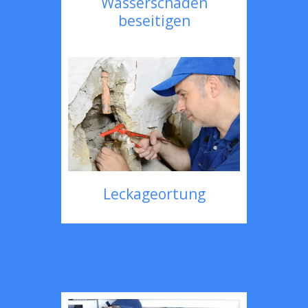
Wasserschaden
beseitigen
Leckageortung