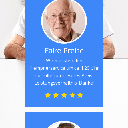
Faire Preise
Wir mussten den
Klempnerservice um ca. 1.20 Uhr
zur Hilfe rufen. Faires Preis-
Leistungsverhältnis. Danke!