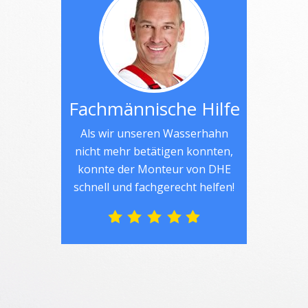
Fachmännische Hilfe
Als wir unseren Wasserhahn
nicht mehr betätigen konnten,
konnte der Monteur von DHE
schnell und fachgerecht helfen!