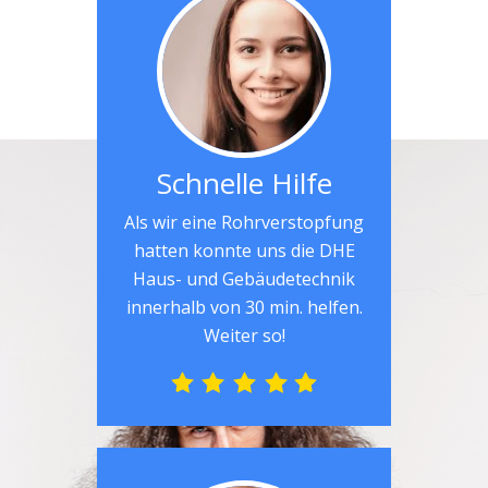
Schnelle Hilfe
Als wir eine Rohrverstopfung
hatten konnte uns die DHE
Haus- und Gebäudetechnik
innerhalb von 30 min. helfen.
Weiter so!