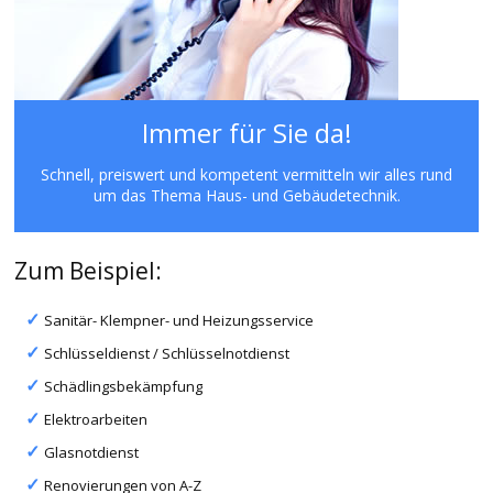
Immer für Sie da!
Schnell, preiswert und kompetent vermitteln wir alles rund
um das Thema Haus- und Gebäudetechnik.
Zum Beispiel:
Sanitär- Klempner- und Heizungsservice
Schlüsseldienst / Schlüsselnotdienst
Schädlingsbekämpfung
Elektroarbeiten
Glasnotdienst
Renovierungen von A-Z