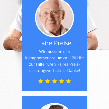
Faire Preise
Wir mussten den
Klempnerservice um ca. 1.20 Uhr
zur Hilfe rufen. Faires Preis-
Leistungsverhältnis. Danke!