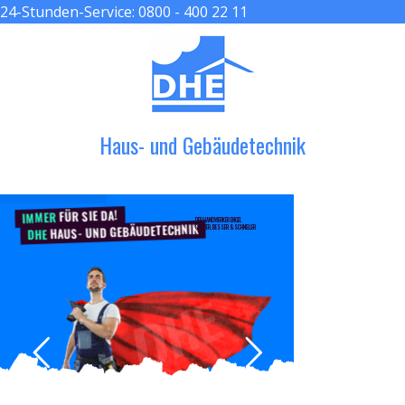
24-Stunden-Service:
0800 - 400 22 11
≡ MENU
Haus- und Gebäudetechnik
FÜR SIE DA!
IMMER
DER HANDWERKER ENGEL
HAUS- UND GEBÄUDETECHNIK
GRÖßER, BESSER & SCHNELLER
DHE