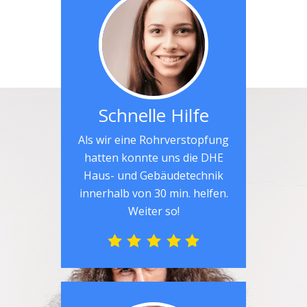
Schnelle Hilfe
Als wir eine Rohrverstopfung
hatten konnte uns die DHE
Haus- und Gebäudetechnik
innerhalb von 30 min. helfen.
Weiter so!