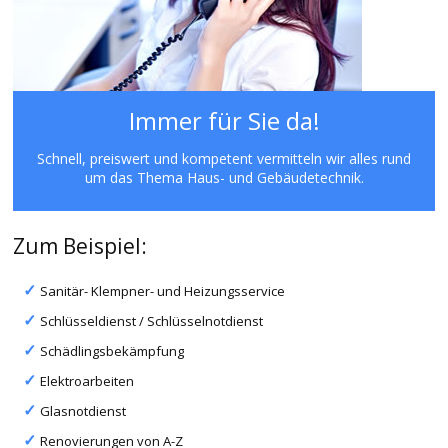
Immer für Sie da!
Schnell, preiswert und kompetent vermitteln wir alles rund
um das Thema Haus- und Gebäudetechnik.
Zum Beispiel:
Sanitär- Klempner- und Heizungsservice
Schlüsseldienst / Schlüsselnotdienst
Schädlingsbekämpfung
Elektroarbeiten
Glasnotdienst
Renovierungen von A-Z