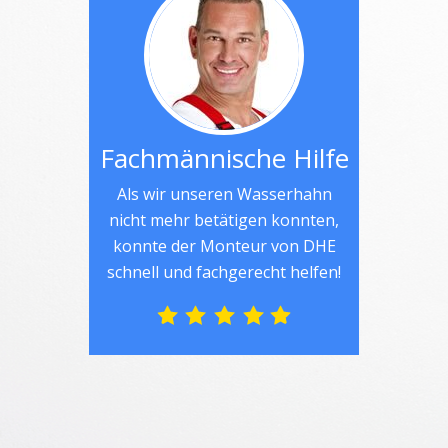
Fachmännische Hilfe
Als wir unseren Wasserhahn
nicht mehr betätigen konnten,
konnte der Monteur von DHE
schnell und fachgerecht helfen!