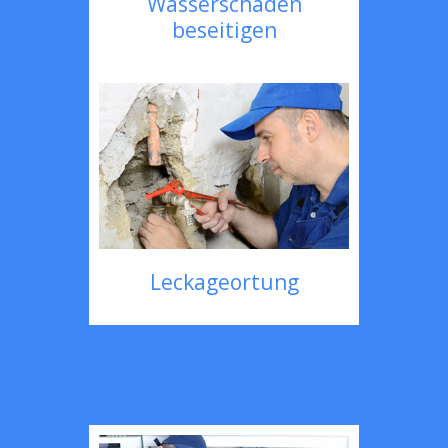
Wasserschaden
beseitigen
Leckageortung