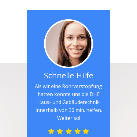
Schnelle Hilfe
Als wir eine Rohrverstopfung
hatten konnte uns die DHE
Haus- und Gebäudetechnik
innerhalb von 30 min. helfen.
Weiter so!