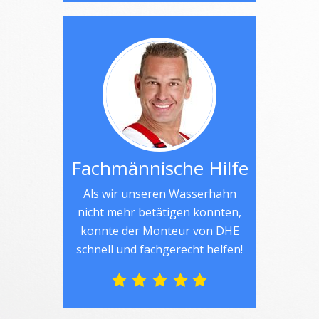
Fachmännische Hilfe
Als wir unseren Wasserhahn
nicht mehr betätigen konnten,
konnte der Monteur von DHE
schnell und fachgerecht helfen!