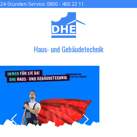
24-Stunden-Service:
0800 - 400 22 11
≡ MENU
Haus- und Gebäudetechnik
FÜR SIE DA!
IMMER
DER HANDWERKER ENGEL
HAUS- UND GEBÄUDETECHNIK
GRÖßER, BESSER & SCHNELLER
DHE