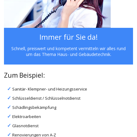
Immer für Sie da!
Schnell, preiswert und kompetent vermitteln wir alles rund
um das Thema Haus- und Gebäudetechnik.
Zum Beispiel:
Sanitär- Klempner- und Heizungsservice
Schlüsseldienst / Schlüsselnotdienst
Schädlingsbekämpfung
Elektroarbeiten
Glasnotdienst
Renovierungen von A-Z