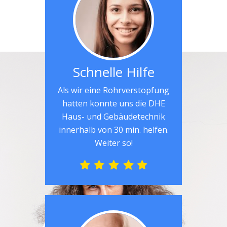
Schnelle Hilfe
Als wir eine Rohrverstopfung
hatten konnte uns die DHE
Haus- und Gebäudetechnik
innerhalb von 30 min. helfen.
Weiter so!