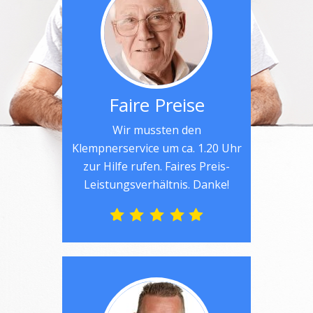
Faire Preise
Wir mussten den
Klempnerservice um ca. 1.20 Uhr
zur Hilfe rufen. Faires Preis-
Leistungsverhältnis. Danke!