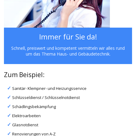
Immer für Sie da!
Schnell, preiswert und kompetent vermitteln wir alles rund
um das Thema Haus- und Gebäudetechnik.
Zum Beispiel:
Sanitär- Klempner- und Heizungsservice
Schlüsseldienst / Schlüsselnotdienst
Schädlingsbekämpfung
Elektroarbeiten
Glasnotdienst
Renovierungen von A-Z