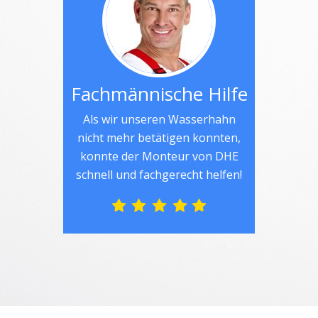
Fachmännische Hilfe
Als wir unseren Wasserhahn
nicht mehr betätigen konnten,
konnte der Monteur von DHE
schnell und fachgerecht helfen!