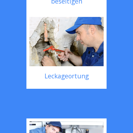
beseitigen
Leckageortung