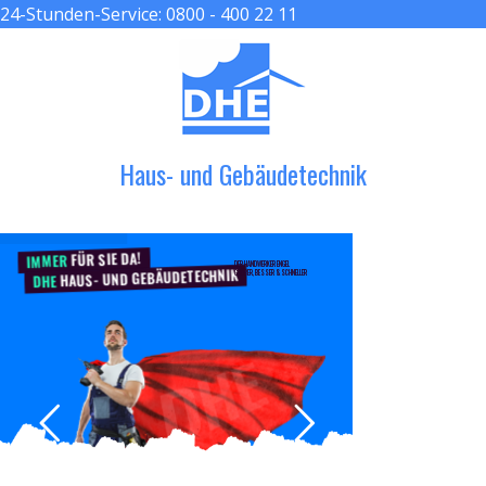
24-Stunden-Service:
0800 - 400 22 11
≡ MENU
Haus- und Gebäudetechnik
FÜR SIE DA!
IMMER
DER HANDWERKER ENGEL
HAUS- UND GEBÄUDETECHNIK
GRÖßER, BESSER & SCHNELLER
DHE