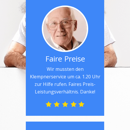
Faire Preise
Wir mussten den
Klempnerservice um ca. 1.20 Uhr
zur Hilfe rufen. Faires Preis-
Leistungsverhältnis. Danke!