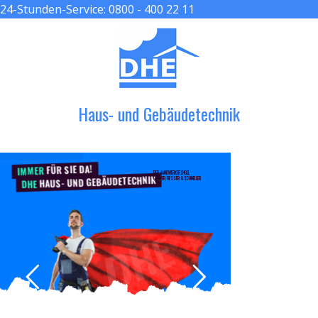
24-Stunden-Service:
0800 - 400 22 11
≡ MENU
Haus- und Gebäudetechnik
FÜR SIE DA!
IMMER
DER HANDWERKER ENGEL
HAUS- UND GEBÄUDETECHNIK
GRÖßER, BESSER & SCHNELLER
DHE