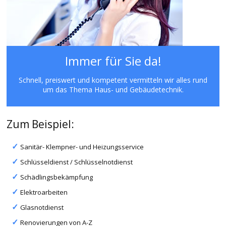
Immer für Sie da!
Schnell, preiswert und kompetent vermitteln wir alles rund
um das Thema Haus- und Gebäudetechnik.
Zum Beispiel:
Sanitär- Klempner- und Heizungsservice
Schlüsseldienst / Schlüsselnotdienst
Schädlingsbekämpfung
Elektroarbeiten
Glasnotdienst
Renovierungen von A-Z