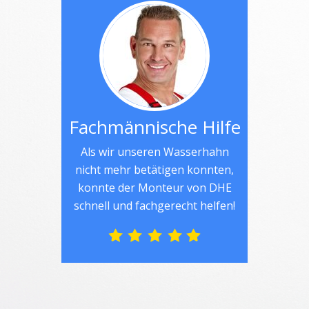
Fachmännische Hilfe
Als wir unseren Wasserhahn
nicht mehr betätigen konnten,
konnte der Monteur von DHE
schnell und fachgerecht helfen!