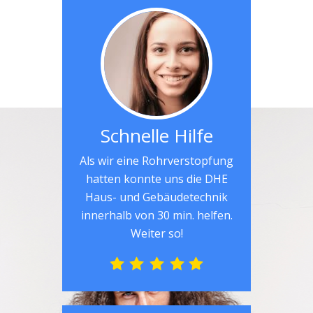
Schnelle Hilfe
Als wir eine Rohrverstopfung
hatten konnte uns die DHE
Haus- und Gebäudetechnik
innerhalb von 30 min. helfen.
Weiter so!