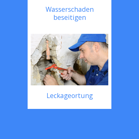
Wasserschaden
beseitigen
Leckageortung