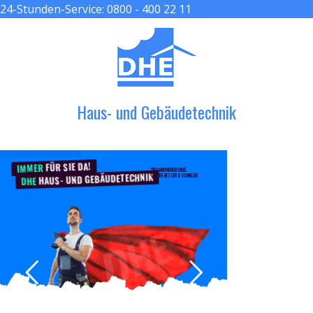
24-Stunden-Service:
0800 - 400 22 11
≡ MENU
Haus- und Gebäudetechnik
FÜR SIE DA!
IMMER
DER HANDWERKER ENGEL
HAUS- UND GEBÄUDETECHNIK
GRÖßER, BESSER & SCHNELLER
DHE