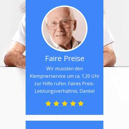
Faire Preise
Wir mussten den
Klempnerservice um ca. 1.20 Uhr
zur Hilfe rufen. Faires Preis-
Leistungsverhältnis. Danke!