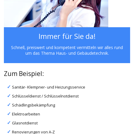
Immer für Sie da!
Schnell, preiswert und kompetent vermitteln wir alles rund
um das Thema Haus- und Gebäudetechnik.
Zum Beispiel:
Sanitär- Klempner- und Heizungsservice
Schlüsseldienst / Schlüsselnotdienst
Schädlingsbekämpfung
Elektroarbeiten
Glasnotdienst
Renovierungen von A-Z