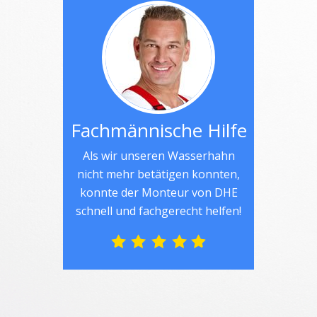
Fachmännische Hilfe
Als wir unseren Wasserhahn
nicht mehr betätigen konnten,
konnte der Monteur von DHE
schnell und fachgerecht helfen!