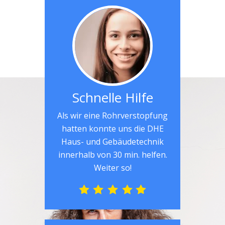
Schnelle Hilfe
Als wir eine Rohrverstopfung
hatten konnte uns die DHE
Haus- und Gebäudetechnik
innerhalb von 30 min. helfen.
Weiter so!