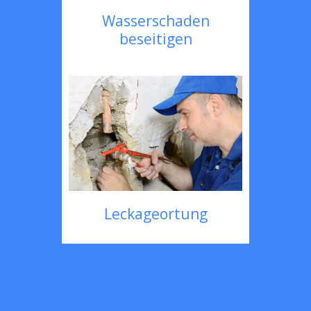
Wasserschaden
beseitigen
Leckageortung