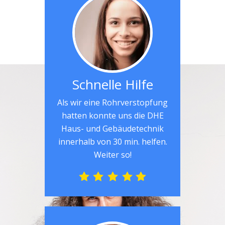
Schnelle Hilfe
Als wir eine Rohrverstopfung
hatten konnte uns die DHE
Haus- und Gebäudetechnik
innerhalb von 30 min. helfen.
Weiter so!