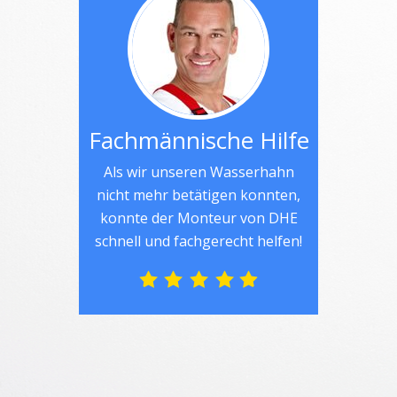
Fachmännische Hilfe
Als wir unseren Wasserhahn
nicht mehr betätigen konnten,
konnte der Monteur von DHE
schnell und fachgerecht helfen!