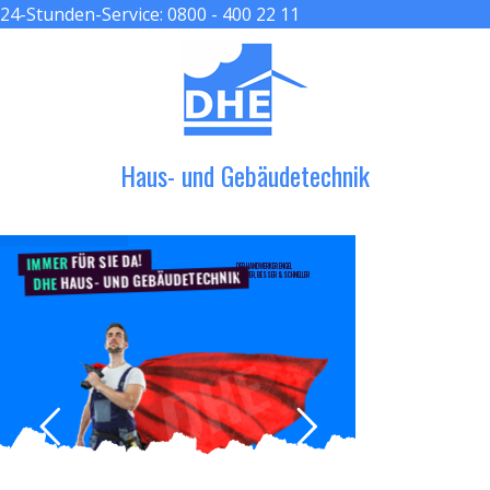
24-Stunden-Service:
0800 - 400 22 11
≡ MENU
Haus- und Gebäudetechnik
FÜR SIE DA!
IMMER
DER HANDWERKER ENGEL
HAUS- UND GEBÄUDETECHNIK
GRÖßER, BESSER & SCHNELLER
DHE