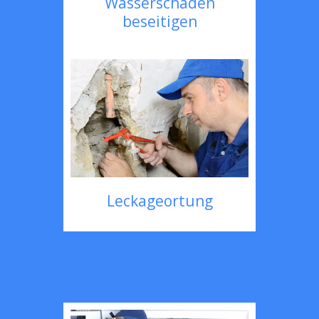
Wasserschaden
beseitigen
Leckageortung