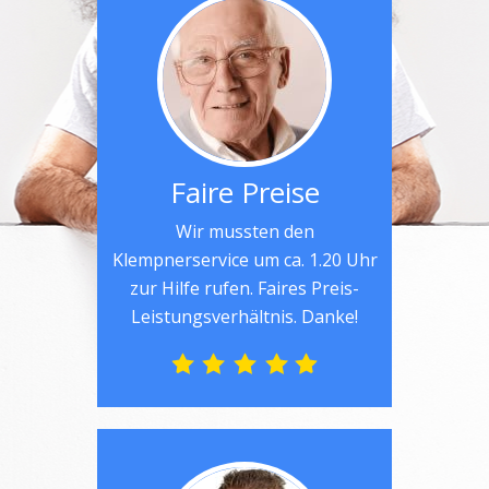
Faire Preise
Wir mussten den
Klempnerservice um ca. 1.20 Uhr
zur Hilfe rufen. Faires Preis-
Leistungsverhältnis. Danke!