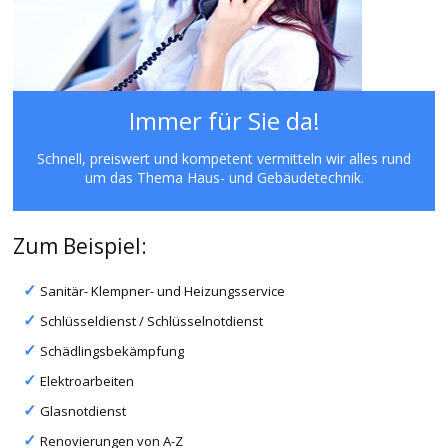
Immer für Sie da!
Schnell, preiswert und kompetent vermitteln wir alles rund
um das Thema Haus- und Gebäudetechnik.
Zum Beispiel:
Sanitär- Klempner- und Heizungsservice
Schlüsseldienst / Schlüsselnotdienst
Schädlingsbekämpfung
Elektroarbeiten
Glasnotdienst
Renovierungen von A-Z