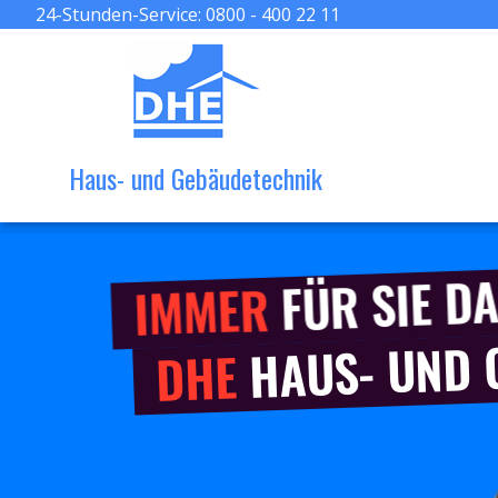
24-Stunden-Service:
0800 - 400 22 11
Haus- und Gebäudetechnik
FÜR SIE DA
IMMER
HAUS- UND
DHE