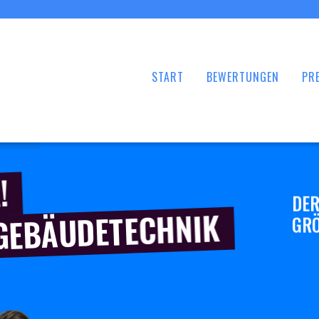
START
BEWERTUNGEN
PRE
!
DER
 GEBÄUDETECHNIK
GRÖ