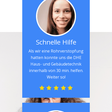
Schnelle Hilfe
Als wir eine Rohrverstopfung
hatten konnte uns die DHE
Haus- und Gebäudetechnik
innerhalb von 30 min. helfen.
Weiter so!