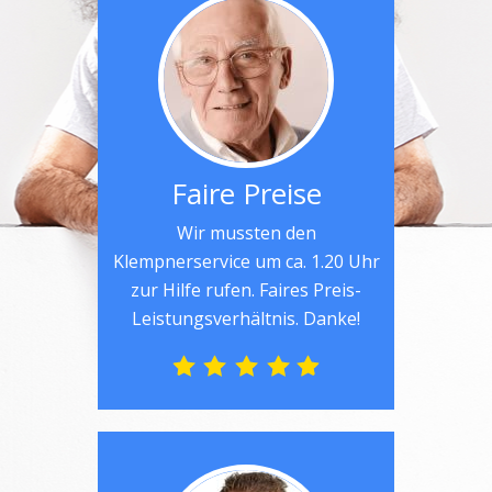
Faire Preise
Wir mussten den
Klempnerservice um ca. 1.20 Uhr
zur Hilfe rufen. Faires Preis-
Leistungsverhältnis. Danke!