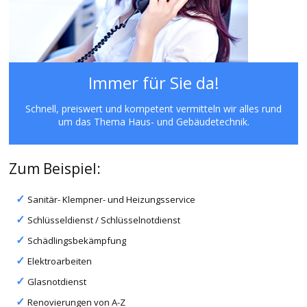
Immer für Sie da!
Schnell, preiswert und kompetent vermitteln wir alles rund
um das Thema Haus- und Gebäudetechnik.
Zum Beispiel:
Sanitär- Klempner- und Heizungsservice
Schlüsseldienst / Schlüsselnotdienst
Schädlingsbekämpfung
Elektroarbeiten
Glasnotdienst
Renovierungen von A-Z