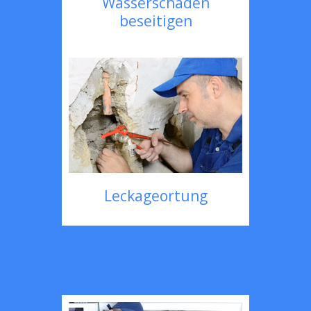
Wasserschaden
beseitigen
Leckageortung