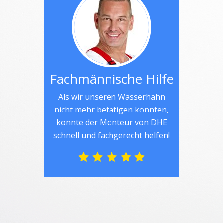
Fachmännische Hilfe
Als wir unseren Wasserhahn
nicht mehr betätigen konnten,
konnte der Monteur von DHE
schnell und fachgerecht helfen!