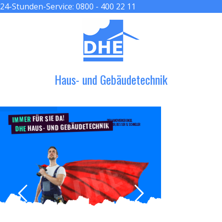
24-Stunden-Service:
0800 - 400 22 11
≡ MENU
Haus- und Gebäudetechnik
FÜR SIE DA!
IMMER
DER HANDWERKER ENGEL
HAUS- UND GEBÄUDETECHNIK
GRÖßER, BESSER & SCHNELLER
DHE