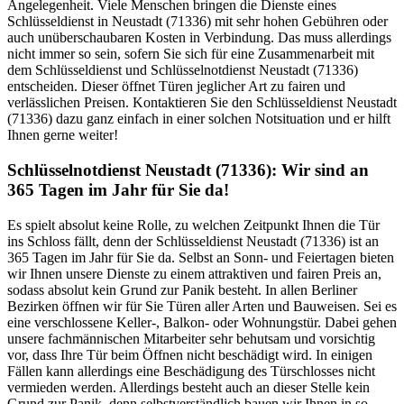
Angelegenheit. Viele Menschen bringen die Dienste eines
Schlüsseldienst in Neustadt (71336) mit sehr hohen Gebühren oder
auch unüberschaubaren Kosten in Verbindung. Das muss allerdings
nicht immer so sein, sofern Sie sich für eine Zusammenarbeit mit
dem Schlüsseldienst und Schlüsselnotdienst Neustadt (71336)
entscheiden. Dieser öffnet Türen jeglicher Art zu fairen und
verlässlichen Preisen. Kontaktieren Sie den Schlüsseldienst Neustadt
(71336) dazu ganz einfach in einer solchen Notsituation und er hilft
Ihnen gerne weiter!
Schlüsselnotdienst Neustadt (71336): Wir sind an
365 Tagen im Jahr für Sie da!
Es spielt absolut keine Rolle, zu welchen Zeitpunkt Ihnen die Tür
ins Schloss fällt, denn der Schlüsseldienst Neustadt (71336) ist an
365 Tagen im Jahr für Sie da. Selbst an Sonn- und Feiertagen bieten
wir Ihnen unsere Dienste zu einem attraktiven und fairen Preis an,
sodass absolut kein Grund zur Panik besteht. In allen Berliner
Bezirken öffnen wir für Sie Türen aller Arten und Bauweisen. Sei es
eine verschlossene Keller-, Balkon- oder Wohnungstür. Dabei gehen
unsere fachmännischen Mitarbeiter sehr behutsam und vorsichtig
vor, dass Ihre Tür beim Öffnen nicht beschädigt wird. In einigen
Fällen kann allerdings eine Beschädigung des Türschlosses nicht
vermieden werden. Allerdings besteht auch an dieser Stelle kein
Grund zur Panik, denn selbstverständlich bauen wir Ihnen in so