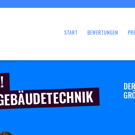
START
BEWERTUNGEN
PRE
!
DER
 GEBÄUDETECHNIK
GRÖ