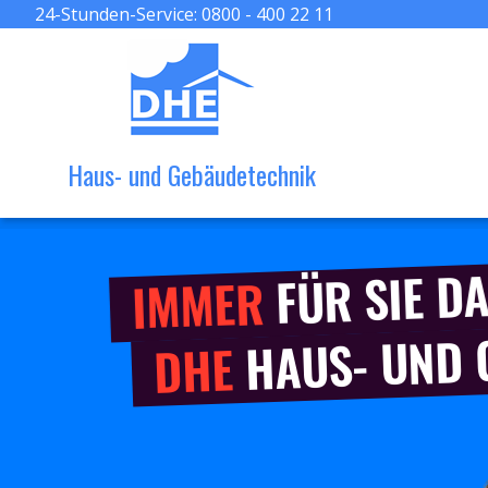
24-Stunden-Service:
0800 - 400 22 11
Haus- und Gebäudetechnik
FÜR SIE DA
IMMER
HAUS- UND
DHE