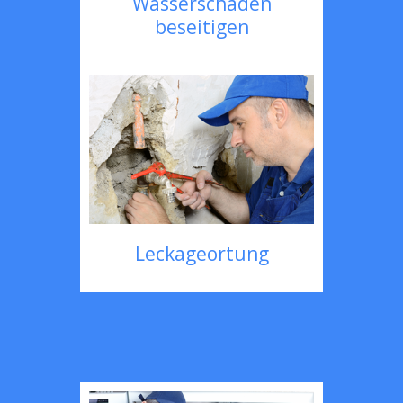
Wasserschaden
beseitigen
Leckageortung