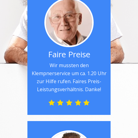
Faire Preise
Wir mussten den
Klempnerservice um ca. 1.20 Uhr
zur Hilfe rufen. Faires Preis-
Leistungsverhältnis. Danke!