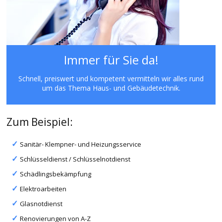
Immer für Sie da!
Schnell, preiswert und kompetent vermitteln wir alles rund
um das Thema Haus- und Gebäudetechnik.
Zum Beispiel:
Sanitär- Klempner- und Heizungsservice
Schlüsseldienst / Schlüsselnotdienst
Schädlingsbekämpfung
Elektroarbeiten
Glasnotdienst
Renovierungen von A-Z