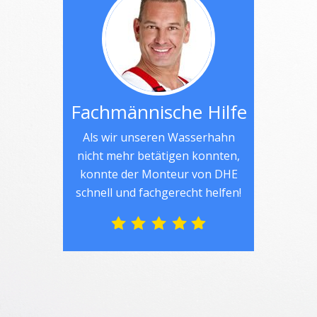
Fachmännische Hilfe
Als wir unseren Wasserhahn
nicht mehr betätigen konnten,
konnte der Monteur von DHE
schnell und fachgerecht helfen!