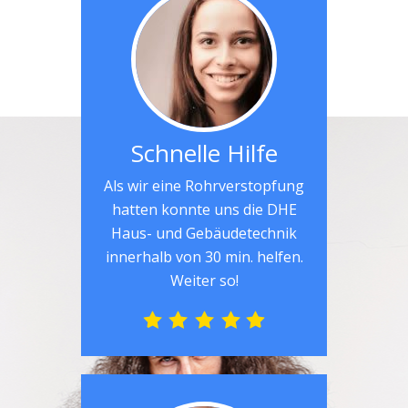
Schnelle Hilfe
Als wir eine Rohrverstopfung
hatten konnte uns die DHE
Haus- und Gebäudetechnik
innerhalb von 30 min. helfen.
Weiter so!