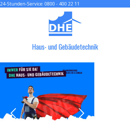
24-Stunden-Service:
0800 - 400 22 11
≡ MENU
Haus- und Gebäudetechnik
FÜR SIE DA!
IMMER
DER HANDWERKER ENGEL
HAUS- UND GEBÄUDETECHNIK
GRÖßER, BESSER & SCHNELLER
DHE