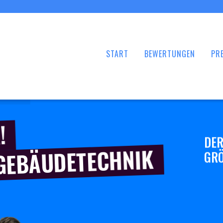
START
BEWERTUNGEN
PRE
!
DER
 GEBÄUDETECHNIK
GRÖ