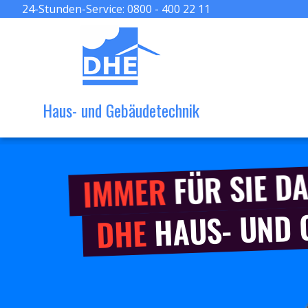
24-Stunden-Service:
0800 - 400 22 11
Haus- und Gebäudetechnik
FÜR SIE DA
IMMER
HAUS- UND
DHE