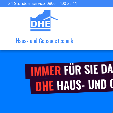
24-Stunden-Service:
0800 - 400 22 11
Haus- und Gebäudetechnik
FÜR SIE DA
IMMER
HAUS- UND
DHE