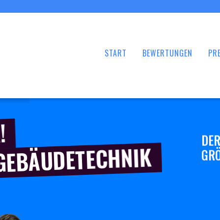
START
BEWERTUNGEN
PRE
!
DER
 GEBÄUDETECHNIK
GRÖ