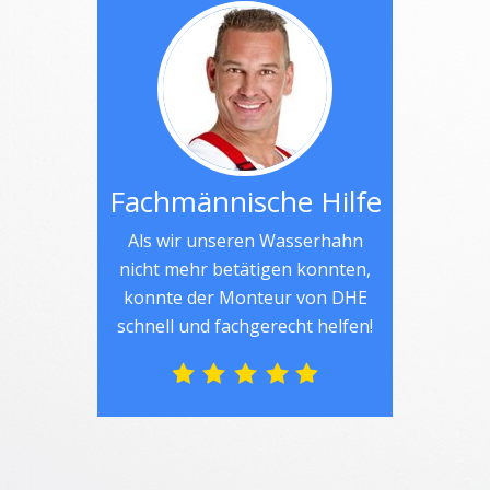
Fachmännische Hilfe
Als wir unseren Wasserhahn
nicht mehr betätigen konnten,
konnte der Monteur von DHE
schnell und fachgerecht helfen!