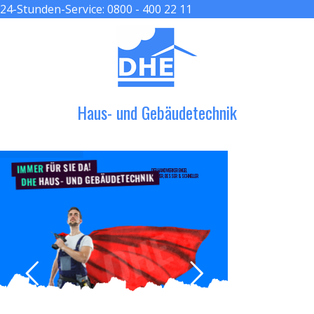
24-Stunden-Service:
0800 - 400 22 11
≡ MENU
Haus- und Gebäudetechnik
FÜR SIE DA!
IMMER
DER HANDWERKER ENGEL
HAUS- UND GEBÄUDETECHNIK
GRÖßER, BESSER & SCHNELLER
DHE