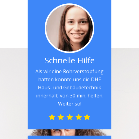
Schnelle Hilfe
Als wir eine Rohrverstopfung
hatten konnte uns die DHE
Haus- und Gebäudetechnik
innerhalb von 30 min. helfen.
Weiter so!