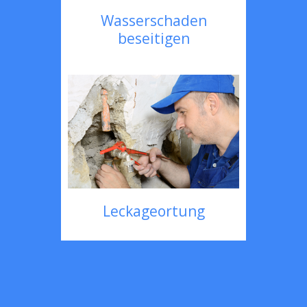
Wasserschaden
beseitigen
Leckageortung