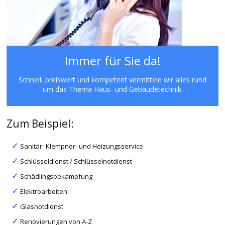
Immer für Sie da!
Schnell, preiswert und kompetent vermitteln wir alles rund
um das Thema Haus- und Gebäudetechnik.
Zum Beispiel:
Sanitär- Klempner- und Heizungsservice
Schlüsseldienst / Schlüsselnotdienst
Schädlingsbekämpfung
Elektroarbeiten
Glasnotdienst
Renovierungen von A-Z