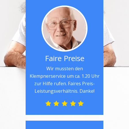
Faire Preise
Wir mussten den
Klempnerservice um ca. 1.20 Uhr
zur Hilfe rufen. Faires Preis-
Leistungsverhältnis. Danke!