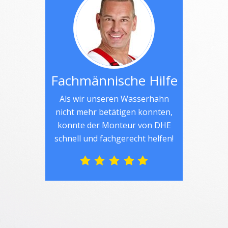
Fachmännische Hilfe
Als wir unseren Wasserhahn
nicht mehr betätigen konnten,
konnte der Monteur von DHE
schnell und fachgerecht helfen!