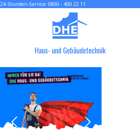
24-Stunden-Service:
0800 - 400 22 11
≡ MENU
Haus- und Gebäudetechnik
FÜR SIE DA!
IMMER
DER HANDWERKER ENGEL
HAUS- UND GEBÄUDETECHNIK
GRÖßER, BESSER & SCHNELLER
DHE