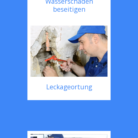
Wasserschaden
beseitigen
Leckageortung