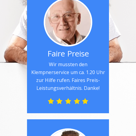
Faire Preise
Wir mussten den
Klempnerservice um ca. 1.20 Uhr
zur Hilfe rufen. Faires Preis-
Leistungsverhältnis. Danke!