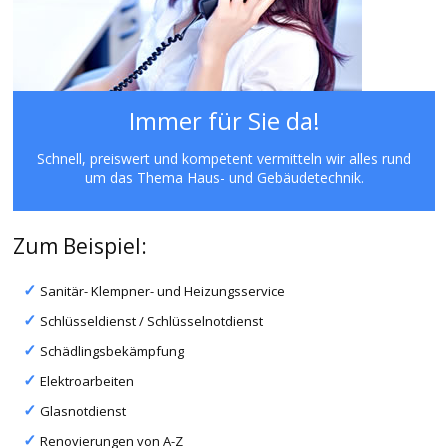
Immer für Sie da!
Schnell, preiswert und kompetent vermitteln wir alles rund
um das Thema Haus- und Gebäudetechnik.
Zum Beispiel:
Sanitär- Klempner- und Heizungsservice
Schlüsseldienst / Schlüsselnotdienst
Schädlingsbekämpfung
Elektroarbeiten
Glasnotdienst
Renovierungen von A-Z