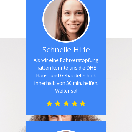
Schnelle Hilfe
Als wir eine Rohrverstopfung
hatten konnte uns die DHE
Haus- und Gebäudetechnik
innerhalb von 30 min. helfen.
Weiter so!