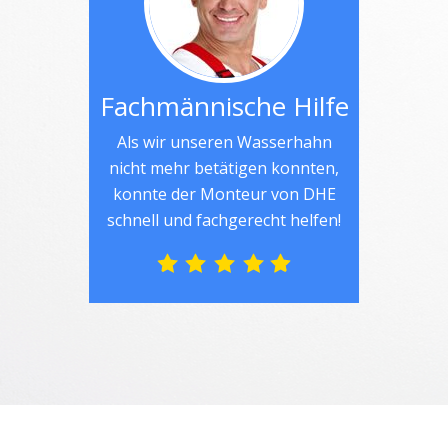
Fachmännische Hilfe
Als wir unseren Wasserhahn
nicht mehr betätigen konnten,
konnte der Monteur von DHE
schnell und fachgerecht helfen!