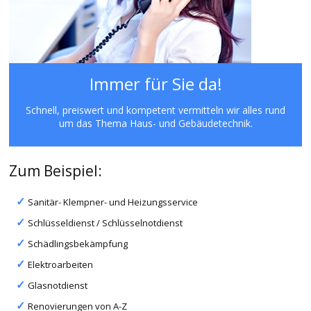
Immer für Sie da!
Schnell, preiswert und kompetent vermitteln wir alles rund
um das Thema Haus- und Gebäudetechnik.
Zum Beispiel:
Sanitär- Klempner- und Heizungsservice
Schlüsseldienst / Schlüsselnotdienst
Schädlingsbekämpfung
Elektroarbeiten
Glasnotdienst
Renovierungen von A-Z