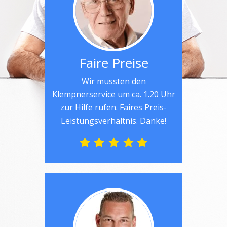
Faire Preise
Wir mussten den
Klempnerservice um ca. 1.20 Uhr
zur Hilfe rufen. Faires Preis-
Leistungsverhältnis. Danke!