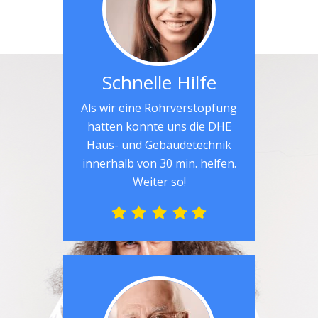
Schnelle Hilfe
Als wir eine Rohrverstopfung
hatten konnte uns die DHE
Haus- und Gebäudetechnik
innerhalb von 30 min. helfen.
Weiter so!