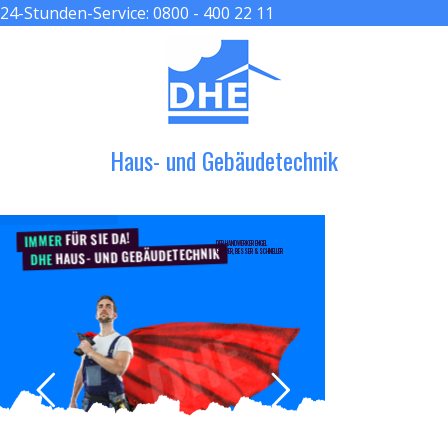
24-Stunden-Service:
0800 - 400 22 11
≡ MENU
Haus- und Gebäudetechnik
FÜR SIE DA!
IMMER
DER HANDWERKER ENGEL
HAUS- UND GEBÄUDETECHNIK
GRÖßER, BESSER & SCHNELLER
DHE