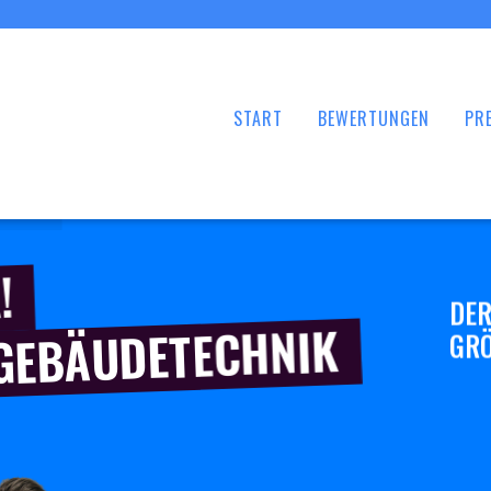
START
BEWERTUNGEN
PRE
!
DER
 GEBÄUDETECHNIK
GRÖ