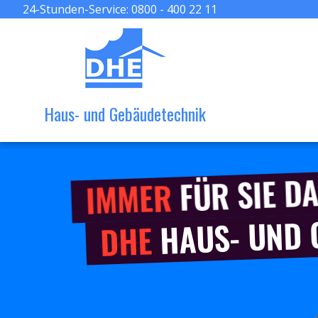
24-Stunden-Service:
0800 - 400 22 11
Haus- und Gebäudetechnik
FÜR SIE DA
IMMER
HAUS- UND
DHE