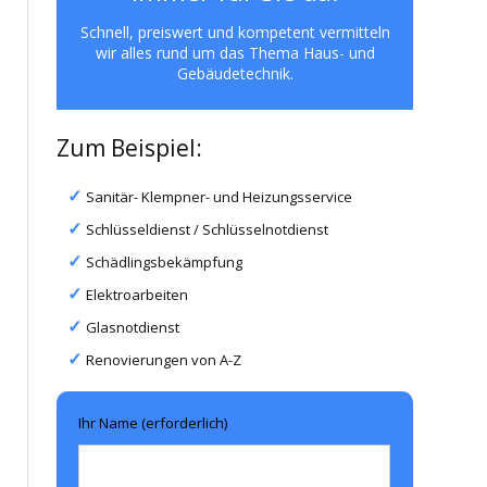
Schnell, preiswert und kompetent vermitteln
wir alles rund um das Thema Haus- und
Gebäudetechnik.
Zum Beispiel:
Sanitär- Klempner- und Heizungsservice
Schlüsseldienst / Schlüsselnotdienst
Schädlingsbekämpfung
Elektroarbeiten
Glasnotdienst
Renovierungen von A-Z
Ihr Name (erforderlich)