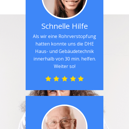
Schnelle Hilfe
Als wir eine Rohrverstopfung
hatten konnte uns die DHE
Haus- und Gebäudetechnik
innerhalb von 30 min. helfen.
Weiter so!