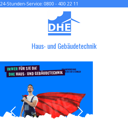
24-Stunden-Service:
0800 - 400 22 11
≡ MENU
Haus- und Gebäudetechnik
FÜR SIE DA!
IMMER
DER HANDWERKER ENGEL
HAUS- UND GEBÄUDETECHNIK
GRÖßER, BESSER & SCHNELLER
DHE