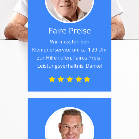
Faire Preise
Wir mussten den
Klempnerservice um ca. 1.20 Uhr
zur Hilfe rufen. Faires Preis-
Leistungsverhältnis. Danke!