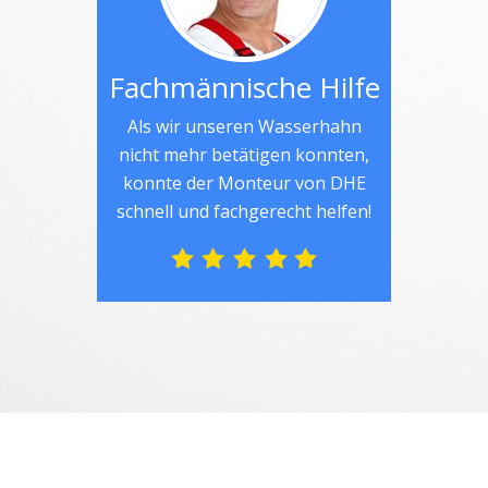
Fachmännische Hilfe
Als wir unseren Wasserhahn
nicht mehr betätigen konnten,
konnte der Monteur von DHE
schnell und fachgerecht helfen!