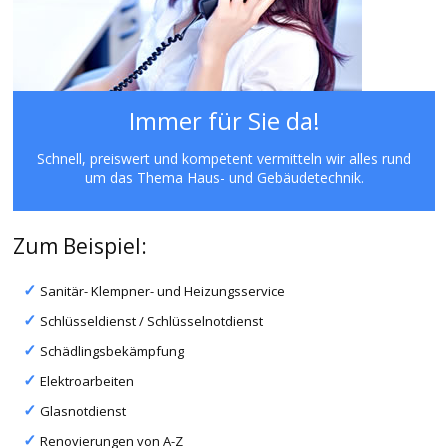
Immer für Sie da!
Schnell, preiswert und kompetent vermitteln wir alles rund
um das Thema Haus- und Gebäudetechnik.
Zum Beispiel:
Sanitär- Klempner- und Heizungsservice
Schlüsseldienst / Schlüsselnotdienst
Schädlingsbekämpfung
Elektroarbeiten
Glasnotdienst
Renovierungen von A-Z