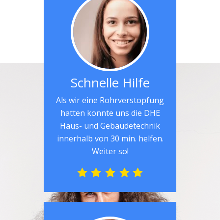
Schnelle Hilfe
Als wir eine Rohrverstopfung
hatten konnte uns die DHE
Haus- und Gebäudetechnik
innerhalb von 30 min. helfen.
Weiter so!