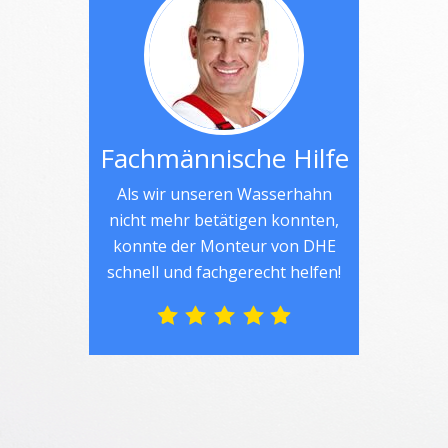
Fachmännische Hilfe
Als wir unseren Wasserhahn
nicht mehr betätigen konnten,
konnte der Monteur von DHE
schnell und fachgerecht helfen!