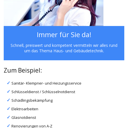
Immer für Sie da!
Schnell, preiswert und kompetent vermitteln wir alles rund
um das Thema Haus- und Gebäudetechnik.
Zum Beispiel:
Sanitär- Klempner- und Heizungsservice
Schlüsseldienst / Schlüsselnotdienst
Schädlingsbekämpfung
Elektroarbeiten
Glasnotdienst
Renovierungen von A-Z