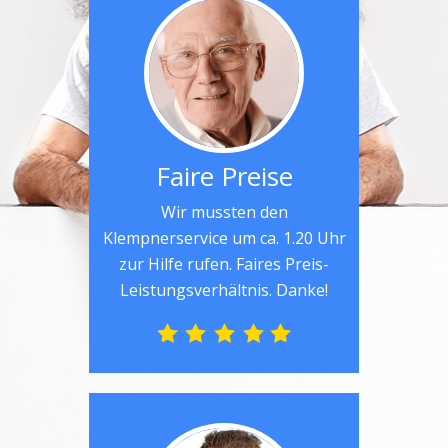
Faire Preise
Wir mussten den
Klempnerservice um ca. 1.20 Uhr
zur Hilfe rufen. Faires Preis-
Leistungsverhältnis. Danke!