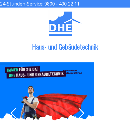
24-Stunden-Service:
0800 - 400 22 11
≡ MENU
Haus- und Gebäudetechnik
FÜR SIE DA!
IMMER
DER HANDWERKER ENGEL
HAUS- UND GEBÄUDETECHNIK
GRÖßER, BESSER & SCHNELLER
DHE