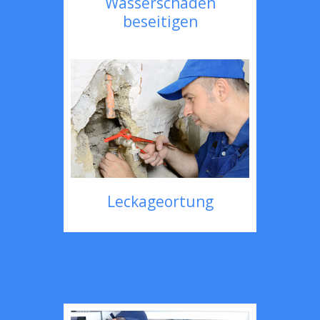
Wasserschaden
beseitigen
Leckageortung