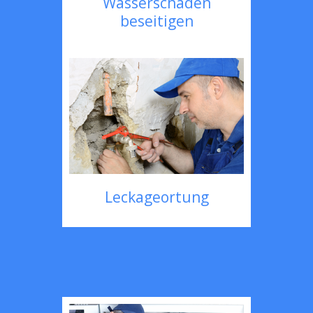
Wasserschaden
beseitigen
Leckageortung