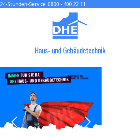
24-Stunden-Service:
0800 - 400 22 11
≡ MENU
Haus- und Gebäudetechnik
FÜR SIE DA!
IMMER
DER HANDWERKER ENGEL
HAUS- UND GEBÄUDETECHNIK
GRÖßER, BESSER & SCHNELLER
DHE