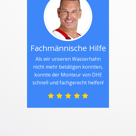
Fachmännische Hilfe
Als wir unseren Wasserhahn
nicht mehr betätigen konnten,
konnte der Monteur von DHE
schnell und fachgerecht helfen!