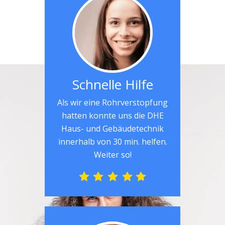
Schnelle Hilfe
Als wir eine Rohrverstopfung
hatten konnte uns die DHE
Haus- und Gebäudetechnik
innerhalb von 30 min. helfen.
Weiter so!