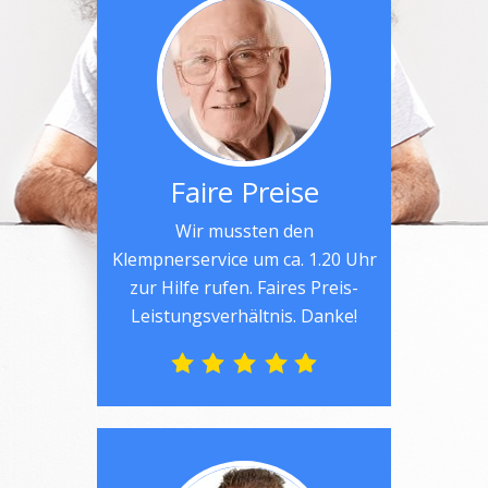
Faire Preise
Wir mussten den
Klempnerservice um ca. 1.20 Uhr
zur Hilfe rufen. Faires Preis-
Leistungsverhältnis. Danke!