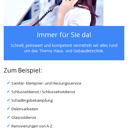
Immer für Sie da!
Schnell, preiswert und kompetent vermitteln wir alles rund
um das Thema Haus- und Gebäudetechnik.
Zum Beispiel:
Sanitär- Klempner- und Heizungsservice
Schlüsseldienst / Schlüsselnotdienst
Schädlingsbekämpfung
Elektroarbeiten
Glasnotdienst
Renovierungen von A-Z