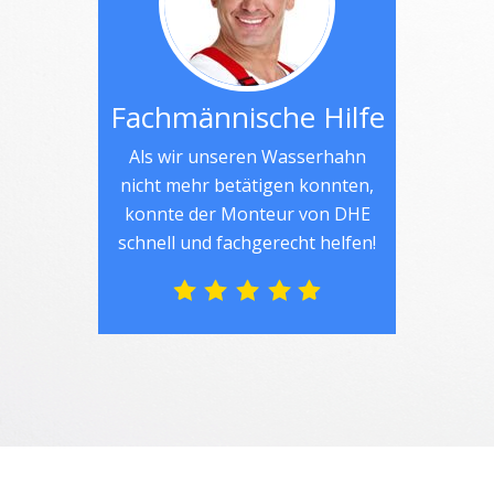
Fachmännische Hilfe
Als wir unseren Wasserhahn
nicht mehr betätigen konnten,
konnte der Monteur von DHE
schnell und fachgerecht helfen!