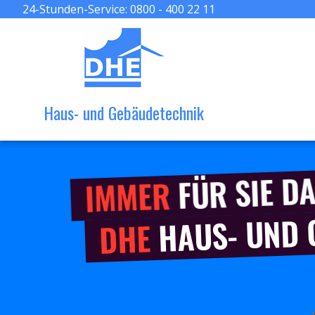
24-Stunden-Service:
0800 - 400 22 11
Haus- und Gebäudetechnik
FÜR SIE DA
IMMER
HAUS- UND
DHE