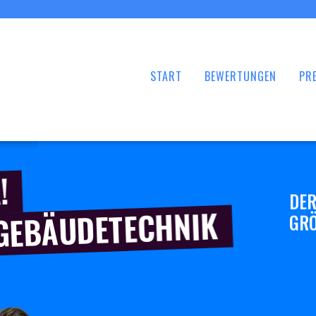
START
BEWERTUNGEN
PRE
!
DER
 GEBÄUDETECHNIK
GRÖ