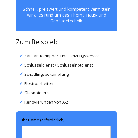
Schnell, preiswert und kompetent vermitteln
wir alles rund um das Thema Haus- und
Gebäudetechnik.
Zum Beispiel:
Sanitär- Klempner- und Heizungsservice
Schlüsseldienst / Schlüsselnotdienst
Schädlingsbekämpfung
Elektroarbeiten
Glasnotdienst
Renovierungen von A-Z
Ihr Name (erforderlich)