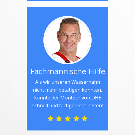
Fachmännische Hilfe
Als wir unseren Wasserhahn
nicht mehr betätigen konnten,
konnte der Monteur von DHE
schnell und fachgerecht helfen!