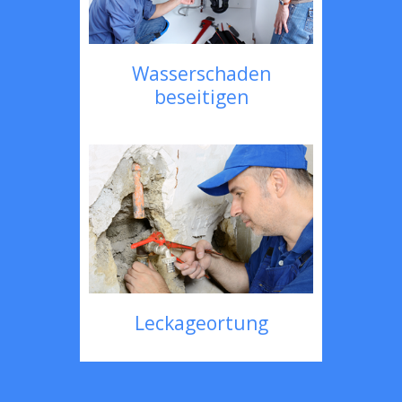
Wasserschaden
beseitigen
Leckageortung