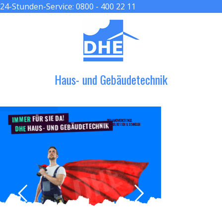
24-Stunden-Service:
0800 - 400 22 11
≡ MENU
Haus- und Gebäudetechnik
FÜR SIE DA!
IMMER
DER HANDWERKER ENGEL
HAUS- UND GEBÄUDETECHNIK
GRÖßER, BESSER & SCHNELLER
DHE