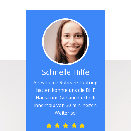
Schnelle Hilfe
Als wir eine Rohrverstopfung
hatten konnte uns die DHE
Haus- und Gebäudetechnik
innerhalb von 30 min. helfen.
Weiter so!