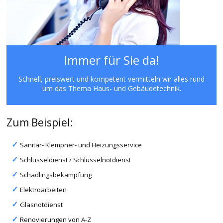
Immer für Sie da!
Schnell, preiswert und kompetent vermitteln wir alles rund
um das Thema Haus- und Gebäudetechnik.
Zum Beispiel:
Sanitär- Klempner- und Heizungsservice
Schlüsseldienst / Schlüsselnotdienst
Schädlingsbekämpfung
Elektroarbeiten
Glasnotdienst
Renovierungen von A-Z