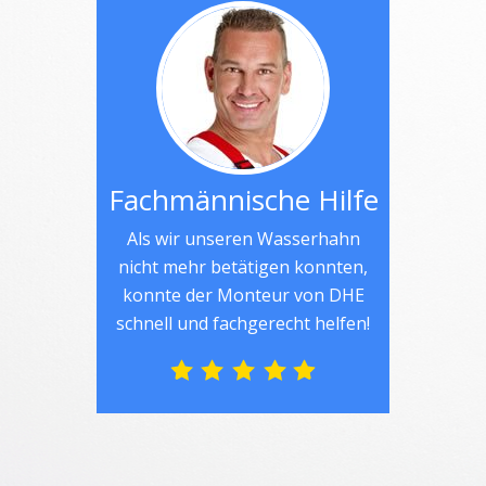
Fachmännische Hilfe
Als wir unseren Wasserhahn
nicht mehr betätigen konnten,
konnte der Monteur von DHE
schnell und fachgerecht helfen!