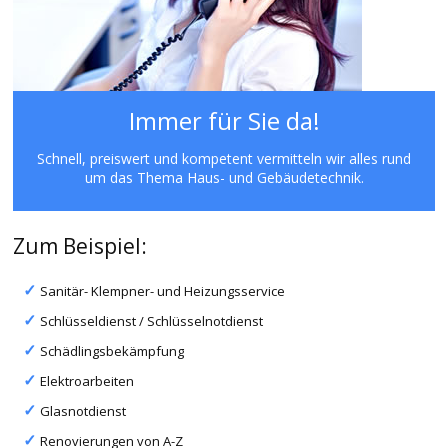
Immer für Sie da!
Schnell, preiswert und kompetent vermitteln wir alles rund
um das Thema Haus- und Gebäudetechnik.
Zum Beispiel:
Sanitär- Klempner- und Heizungsservice
Schlüsseldienst / Schlüsselnotdienst
Schädlingsbekämpfung
Elektroarbeiten
Glasnotdienst
Renovierungen von A-Z