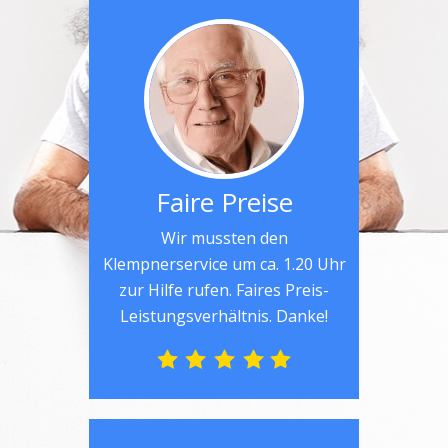
Faire Preise
Wir mussten den
Klempnerservice um ca. 1.20 Uhr
zur Hilfe rufen. Faires Preis-
Leistungsverhältnis. Danke!