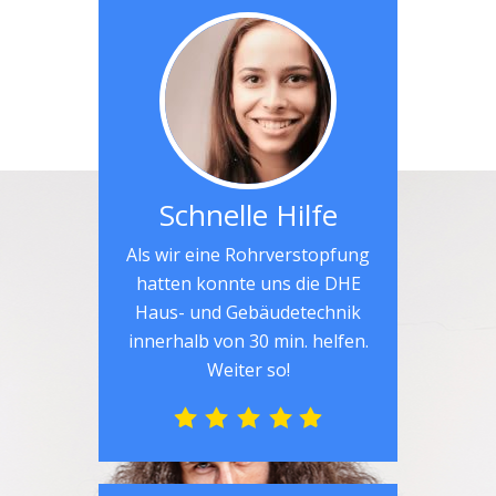
Schnelle Hilfe
Als wir eine Rohrverstopfung
hatten konnte uns die DHE
Haus- und Gebäudetechnik
innerhalb von 30 min. helfen.
Weiter so!