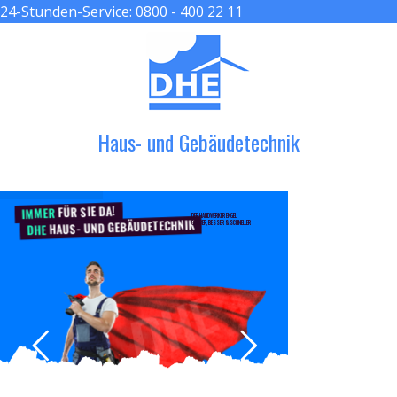
24-Stunden-Service:
0800 - 400 22 11
≡ MENU
Haus- und Gebäudetechnik
FÜR SIE DA!
IMMER
DER HANDWERKER ENGEL
HAUS- UND GEBÄUDETECHNIK
GRÖßER, BESSER & SCHNELLER
DHE