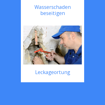
Wasserschaden
beseitigen
Leckageortung