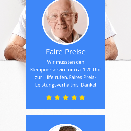
Faire Preise
Wir mussten den
Klempnerservice um ca. 1.20 Uhr
zur Hilfe rufen. Faires Preis-
Leistungsverhältnis. Danke!