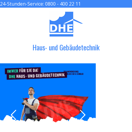
24-Stunden-Service:
0800 - 400 22 11
≡ MENU
Haus- und Gebäudetechnik
FÜR SIE DA!
IMMER
DER HANDWERKER ENGEL
HAUS- UND GEBÄUDETECHNIK
GRÖßER, BESSER & SCHNELLER
DHE