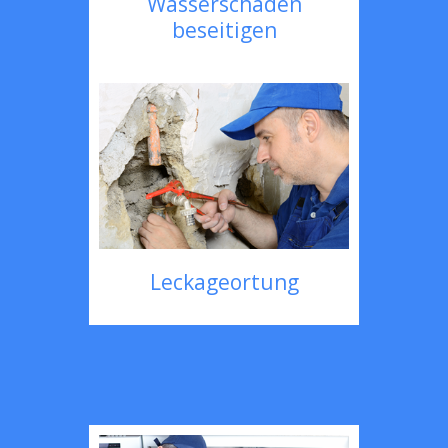
Wasserschaden
beseitigen
Leckageortung