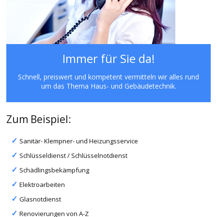
Immer für Sie da!
Schnell, preiswert und kompetent vermitteln wir alles rund
um das Thema Haus- und Gebäudetechnik.
Zum Beispiel:
Sanitär- Klempner- und Heizungsservice
Schlüsseldienst / Schlüsselnotdienst
Schädlingsbekämpfung
Elektroarbeiten
Glasnotdienst
Renovierungen von A-Z