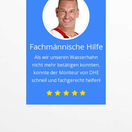
Fachmännische Hilfe
Als wir unseren Wasserhahn
nicht mehr betätigen konnten,
konnte der Monteur von DHE
schnell und fachgerecht helfen!