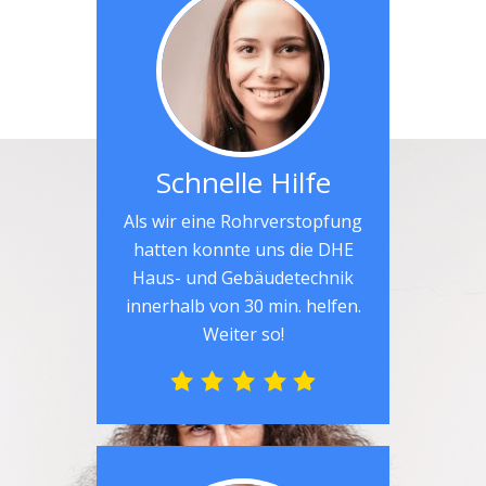
Schnelle Hilfe
Als wir eine Rohrverstopfung
hatten konnte uns die DHE
Haus- und Gebäudetechnik
innerhalb von 30 min. helfen.
Weiter so!