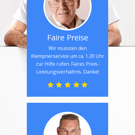
Faire Preise
Wir mussten den
Klempnerservice um ca. 1.20 Uhr
zur Hilfe rufen. Faires Preis-
Leistungsverhältnis. Danke!