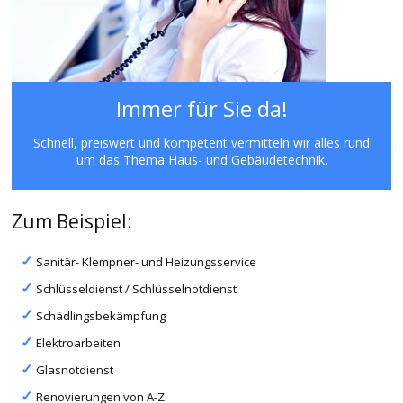
Immer für Sie da!
Schnell, preiswert und kompetent vermitteln wir alles rund
um das Thema Haus- und Gebäudetechnik.
Zum Beispiel:
Sanitär- Klempner- und Heizungsservice
Schlüsseldienst / Schlüsselnotdienst
Schädlingsbekämpfung
Elektroarbeiten
Glasnotdienst
Renovierungen von A-Z