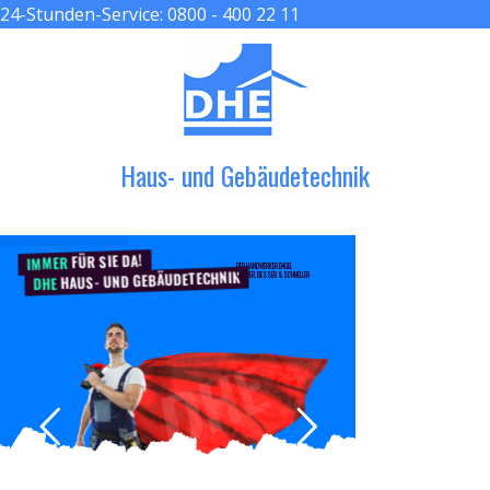
24-Stunden-Service:
0800 - 400 22 11
≡ MENU
Haus- und Gebäudetechnik
FÜR SIE DA!
IMMER
DER HANDWERKER ENGEL
HAUS- UND GEBÄUDETECHNIK
GRÖßER, BESSER & SCHNELLER
DHE