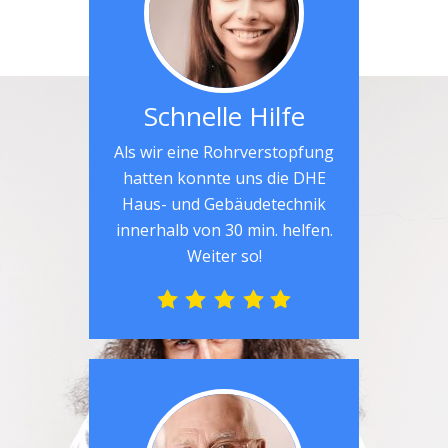
Schnelle Hilfe
Als wir eine Rohrverstopfung
hatten konnte uns die DHE
Haus- und Gebäudetechnik
innerhalb von 30 min. helfen.
Weiter so!