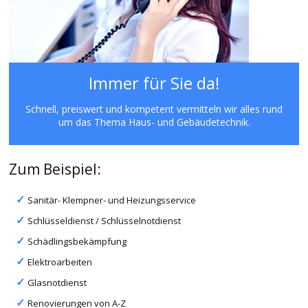
Immer für Sie da!
Schnell, preiswert und kompetent vermitteln wir alles rund
um das Thema Haus- und Gebäudetechnik.
Zum Beispiel:
Sanitär- Klempner- und Heizungsservice
Schlüsseldienst / Schlüsselnotdienst
Schädlingsbekämpfung
Elektroarbeiten
Glasnotdienst
Renovierungen von A-Z