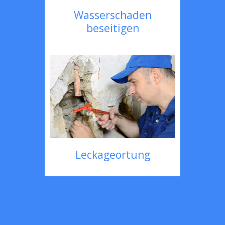
Wasserschaden
beseitigen
Leckageortung