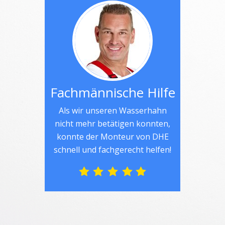
Fachmännische Hilfe
Als wir unseren Wasserhahn
nicht mehr betätigen konnten,
konnte der Monteur von DHE
schnell und fachgerecht helfen!