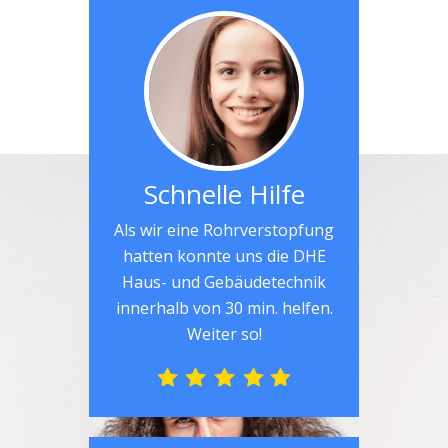
Schnelle Hilfe
Als wir eine Rohrverstopfung
hatten konnte uns die DHE
Haus- und Gebäudetechnik
innerhalb von 30 min. helfen.
Weiter so!