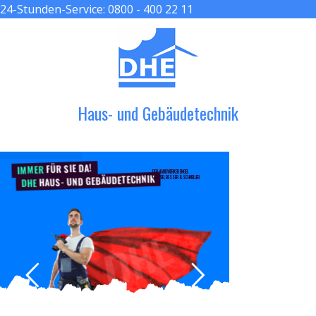
24-Stunden-Service:
0800 - 400 22 11
≡ MENU
Haus- und Gebäudetechnik
FÜR SIE DA!
IMMER
DER HANDWERKER ENGEL
HAUS- UND GEBÄUDETECHNIK
GRÖßER, BESSER & SCHNELLER
DHE