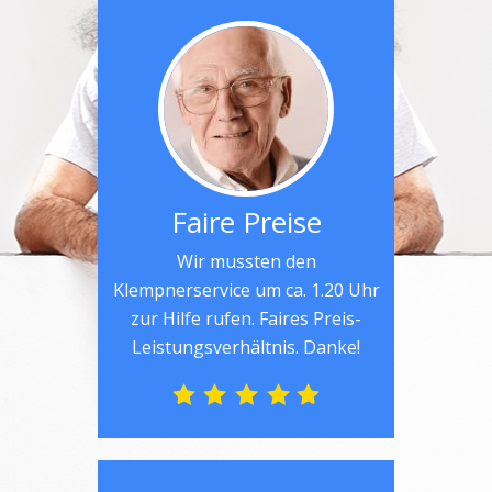
Faire Preise
Wir mussten den
Klempnerservice um ca. 1.20 Uhr
zur Hilfe rufen. Faires Preis-
Leistungsverhältnis. Danke!