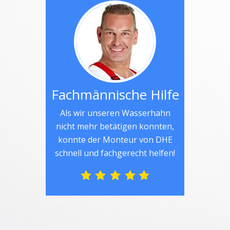
Fachmännische Hilfe
Als wir unseren Wasserhahn
nicht mehr betätigen konnten,
konnte der Monteur von DHE
schnell und fachgerecht helfen!