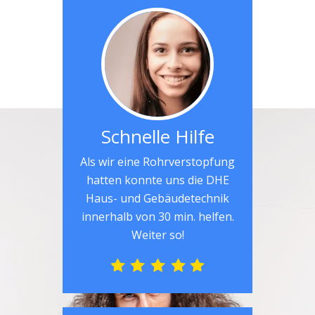
Schnelle Hilfe
Als wir eine Rohrverstopfung
hatten konnte uns die DHE
Haus- und Gebäudetechnik
innerhalb von 30 min. helfen.
Weiter so!