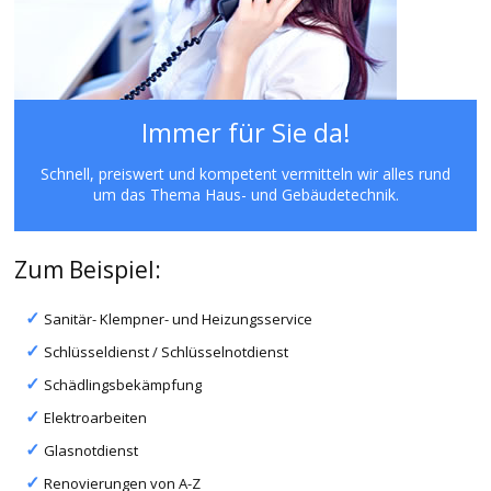
Immer für Sie da!
Schnell, preiswert und kompetent vermitteln wir alles rund
um das Thema Haus- und Gebäudetechnik.
Zum Beispiel:
Sanitär- Klempner- und Heizungsservice
Schlüsseldienst / Schlüsselnotdienst
Schädlingsbekämpfung
Elektroarbeiten
Glasnotdienst
Renovierungen von A-Z