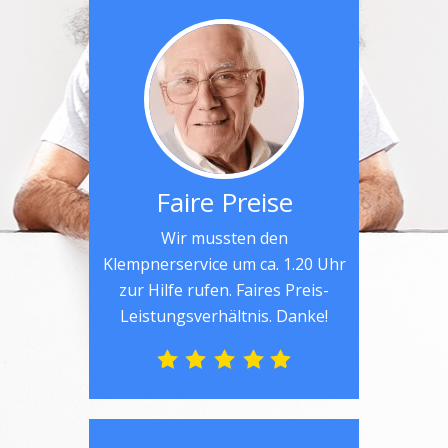
Faire Preise
Wir mussten den
Klempnerservice um ca. 1.20 Uhr
zur Hilfe rufen. Faires Preis-
Leistungsverhältnis. Danke!