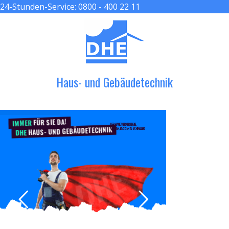
24-Stunden-Service:
0800 - 400 22 11
≡ MENU
Haus- und Gebäudetechnik
FÜR SIE DA!
IMMER
DER HANDWERKER ENGEL
HAUS- UND GEBÄUDETECHNIK
GRÖßER, BESSER & SCHNELLER
DHE