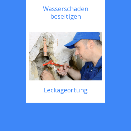
Wasserschaden
beseitigen
Leckageortung