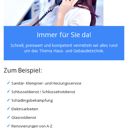
Immer für Sie da!
Schnell, preiswert und kompetent vermitteln wir alles rund
um das Thema Haus- und Gebäudetechnik.
Zum Beispiel:
Sanitär- Klempner- und Heizungsservice
Schlüsseldienst / Schlüsselnotdienst
Schädlingsbekämpfung
Elektroarbeiten
Glasnotdienst
Renovierungen von A-Z