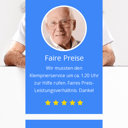
Faire Preise
Wir mussten den
Klempnerservice um ca. 1.20 Uhr
zur Hilfe rufen. Faires Preis-
Leistungsverhältnis. Danke!