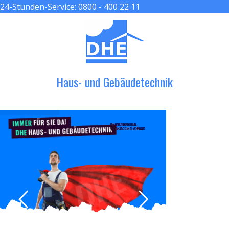
24-Stunden-Service:
0800 - 400 22 11
≡ MENU
Haus- und Gebäudetechnik
FÜR SIE DA!
IMMER
DER HANDWERKER ENGEL
HAUS- UND GEBÄUDETECHNIK
GRÖßER, BESSER & SCHNELLER
DHE