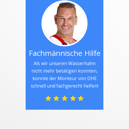
Fachmännische Hilfe
Als wir unseren Wasserhahn
nicht mehr betätigen konnten,
konnte der Monteur von DHE
schnell und fachgerecht helfen!