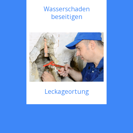
Wasserschaden
beseitigen
Leckageortung