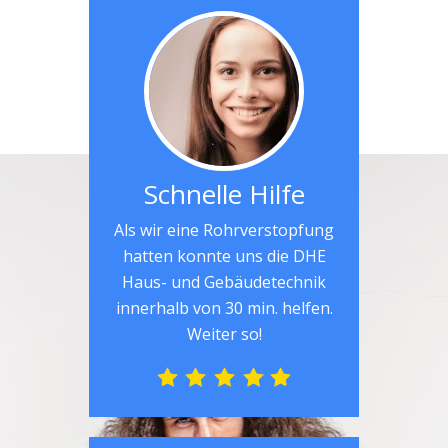
Schnelle Hilfe
Als wir eine Rohrverstopfung
hatten konnte uns die DHE
Haus- und Gebäudetechnik
innerhalb von 30 min. helfen.
Weiter so!