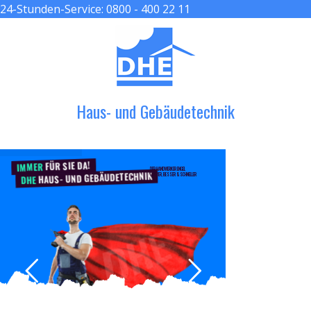
24-Stunden-Service:
0800 - 400 22 11
≡ MENU
Haus- und Gebäudetechnik
FÜR SIE DA!
IMMER
DER HANDWERKER ENGEL
HAUS- UND GEBÄUDETECHNIK
GRÖßER, BESSER & SCHNELLER
DHE