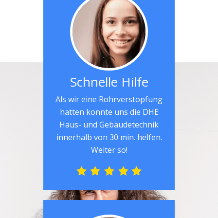
Schnelle Hilfe
Als wir eine Rohrverstopfung
hatten konnte uns die DHE
Haus- und Gebäudetechnik
innerhalb von 30 min. helfen.
Weiter so!