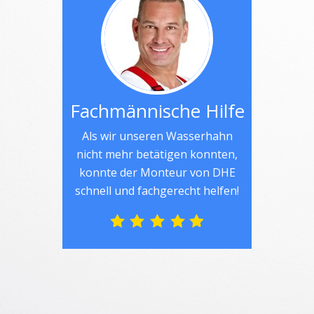
Fachmännische Hilfe
Als wir unseren Wasserhahn
nicht mehr betätigen konnten,
konnte der Monteur von DHE
schnell und fachgerecht helfen!