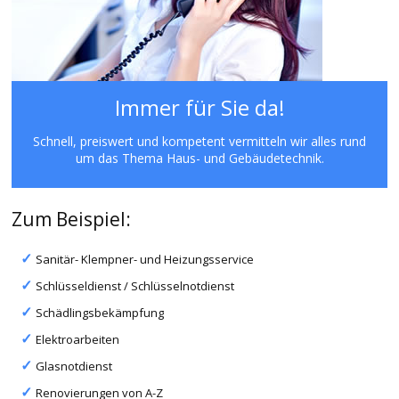
Immer für Sie da!
Schnell, preiswert und kompetent vermitteln wir alles rund
um das Thema Haus- und Gebäudetechnik.
Zum Beispiel:
Sanitär- Klempner- und Heizungsservice
Schlüsseldienst / Schlüsselnotdienst
Schädlingsbekämpfung
Elektroarbeiten
Glasnotdienst
Renovierungen von A-Z