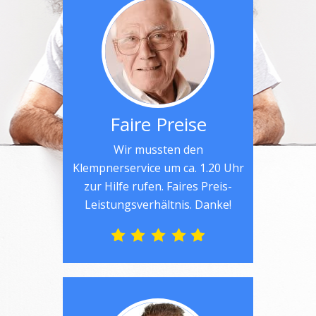
Faire Preise
Wir mussten den
Klempnerservice um ca. 1.20 Uhr
zur Hilfe rufen. Faires Preis-
Leistungsverhältnis. Danke!