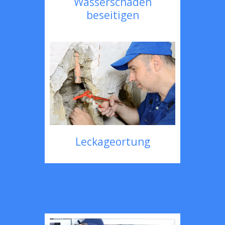
Wasserschaden
beseitigen
Leckageortung