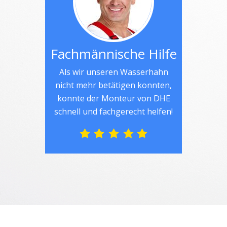
Fachmännische Hilfe
Als wir unseren Wasserhahn
nicht mehr betätigen konnten,
konnte der Monteur von DHE
schnell und fachgerecht helfen!