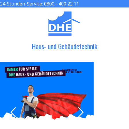
24-Stunden-Service:
0800 - 400 22 11
≡ MENU
Haus- und Gebäudetechnik
FÜR SIE DA!
IMMER
DER HANDWERKER ENGEL
HAUS- UND GEBÄUDETECHNIK
GRÖßER, BESSER & SCHNELLER
DHE