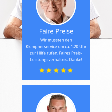
Faire Preise
Wir mussten den
Klempnerservice um ca. 1.20 Uhr
zur Hilfe rufen. Faires Preis-
Leistungsverhältnis. Danke!