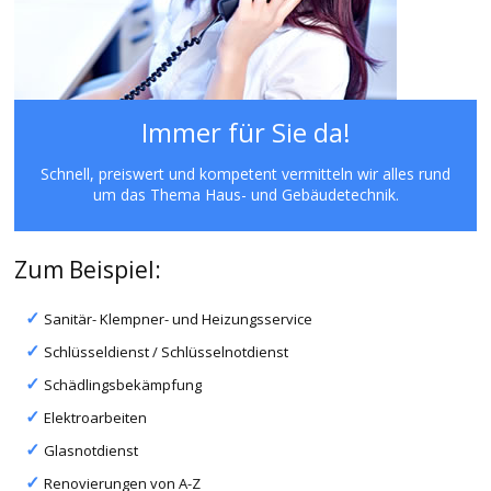
Immer für Sie da!
Schnell, preiswert und kompetent vermitteln wir alles rund
um das Thema Haus- und Gebäudetechnik.
Zum Beispiel:
Sanitär- Klempner- und Heizungsservice
Schlüsseldienst / Schlüsselnotdienst
Schädlingsbekämpfung
Elektroarbeiten
Glasnotdienst
Renovierungen von A-Z