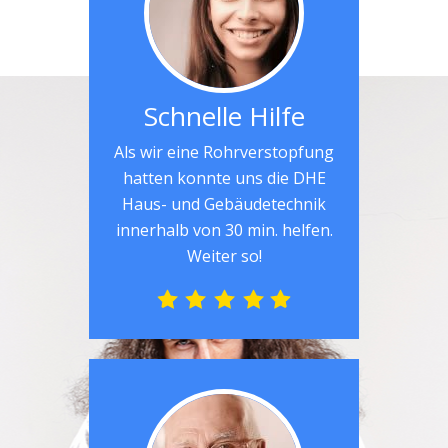
Schnelle Hilfe
Als wir eine Rohrverstopfung
hatten konnte uns die DHE
Haus- und Gebäudetechnik
innerhalb von 30 min. helfen.
Weiter so!