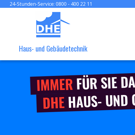
24-Stunden-Service:
0800 - 400 22 11
Haus- und Gebäudetechnik
FÜR SIE DA
IMMER
HAUS- UND
DHE