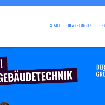
START
BEWERTUNGEN
PRE
!
DER
 GEBÄUDETECHNIK
GRÖ