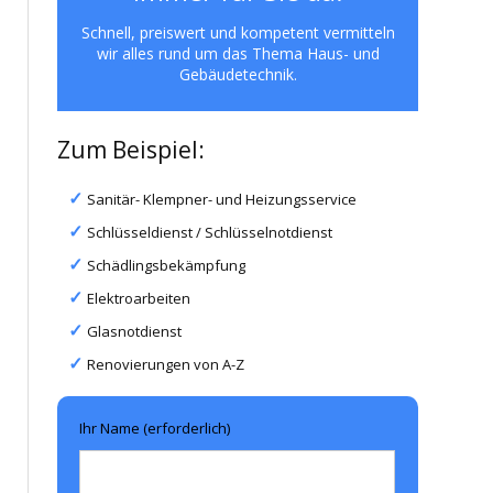
Schnell, preiswert und kompetent vermitteln
wir alles rund um das Thema Haus- und
Gebäudetechnik.
Zum Beispiel:
Sanitär- Klempner- und Heizungsservice
Schlüsseldienst / Schlüsselnotdienst
Schädlingsbekämpfung
Elektroarbeiten
Glasnotdienst
Renovierungen von A-Z
Ihr Name (erforderlich)