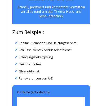
Schnell, preiswert und kompetent vermitteln
wir alles rund um das Thema Haus- und
Gebäudetechnik.
Zum Beispiel:
Sanitär- Klempner- und Heizungsservice
Schlüsseldienst / Schlüsselnotdienst
Schädlingsbekämpfung
Elektroarbeiten
Glasnotdienst
Renovierungen von A-Z
Ihr Name (erforderlich)