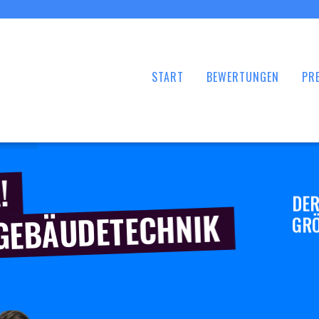
START
BEWERTUNGEN
PRE
!
DER
 GEBÄUDETECHNIK
GRÖ