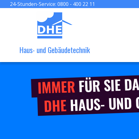
24-Stunden-Service:
0800 - 400 22 11
Haus- und Gebäudetechnik
FÜR SIE DA
IMMER
HAUS- UND
DHE