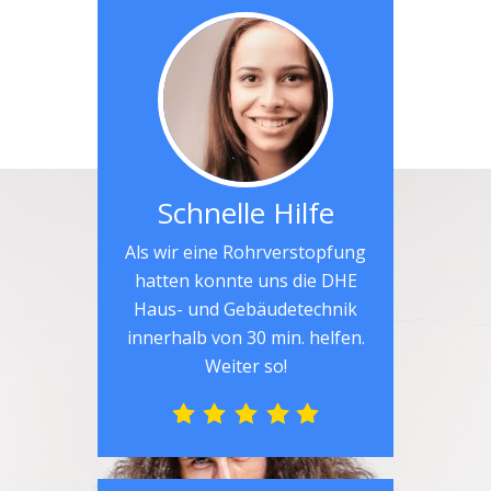
Schnelle Hilfe
Als wir eine Rohrverstopfung
hatten konnte uns die DHE
Haus- und Gebäudetechnik
innerhalb von 30 min. helfen.
Weiter so!