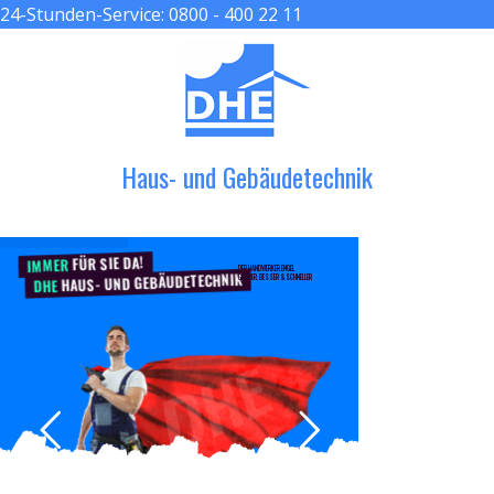
24-Stunden-Service:
0800 - 400 22 11
≡ MENU
Haus- und Gebäudetechnik
FÜR SIE DA!
IMMER
DER HANDWERKER ENGEL
HAUS- UND GEBÄUDETECHNIK
GRÖßER, BESSER & SCHNELLER
DHE