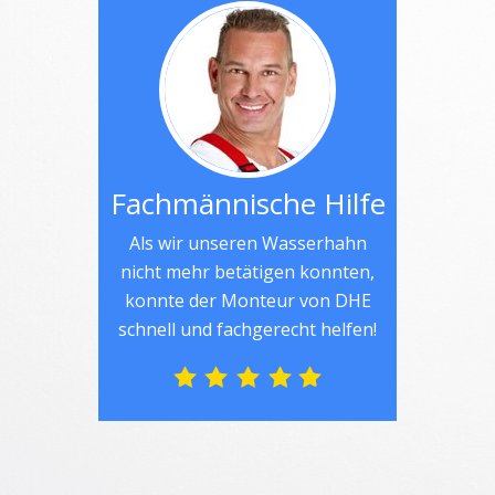
Fachmännische Hilfe
Als wir unseren Wasserhahn
nicht mehr betätigen konnten,
konnte der Monteur von DHE
schnell und fachgerecht helfen!