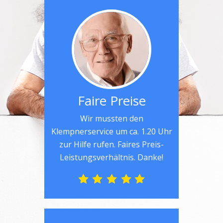
Faire Preise
Wir mussten den
Klempnerservice um ca. 1.20 Uhr
zur Hilfe rufen. Faires Preis-
Leistungsverhältnis. Danke!