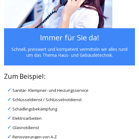
Immer für Sie da!
Schnell, preiswert und kompetent vermitteln wir alles rund
um das Thema Haus- und Gebäudetechnik.
Zum Beispiel:
Sanitär- Klempner- und Heizungsservice
Schlüsseldienst / Schlüsselnotdienst
Schädlingsbekämpfung
Elektroarbeiten
Glasnotdienst
Renovierungen von A-Z