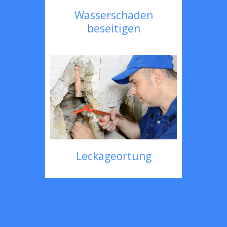
Wasserschaden
beseitigen
Leckageortung