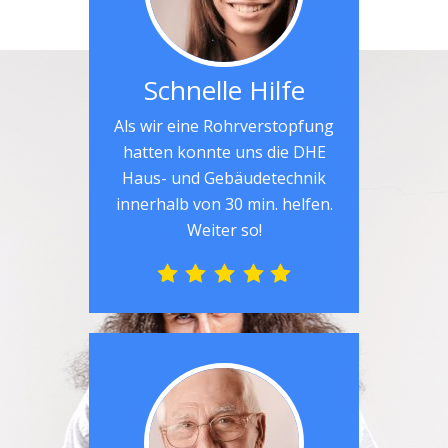
Schnelle Hilfe
Als wir eine Rohrverstopfung
hatten konnte uns die DHE
Haus- und Gebäudetechnik
innerhalb von 30 min. helfen.
Weiter so!