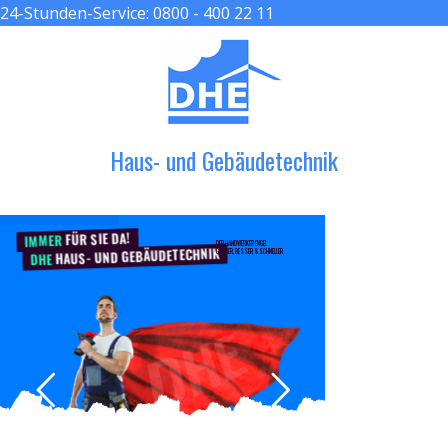
24-Stunden-Service:
0800 - 400 22 11
≡ MENU
Haus- und Gebäudetechnik
FÜR SIE DA!
IMMER
DER HANDWERKER ENGEL
HAUS- UND GEBÄUDETECHNIK
GRÖßER, BESSER & SCHNELLER
DHE