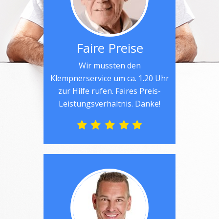
Faire Preise
Wir mussten den
Klempnerservice um ca. 1.20 Uhr
zur Hilfe rufen. Faires Preis-
Leistungsverhältnis. Danke!