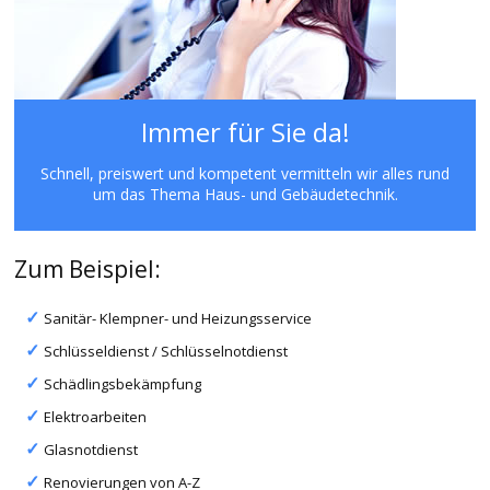
Immer für Sie da!
Schnell, preiswert und kompetent vermitteln wir alles rund
um das Thema Haus- und Gebäudetechnik.
Zum Beispiel:
Sanitär- Klempner- und Heizungsservice
Schlüsseldienst / Schlüsselnotdienst
Schädlingsbekämpfung
Elektroarbeiten
Glasnotdienst
Renovierungen von A-Z